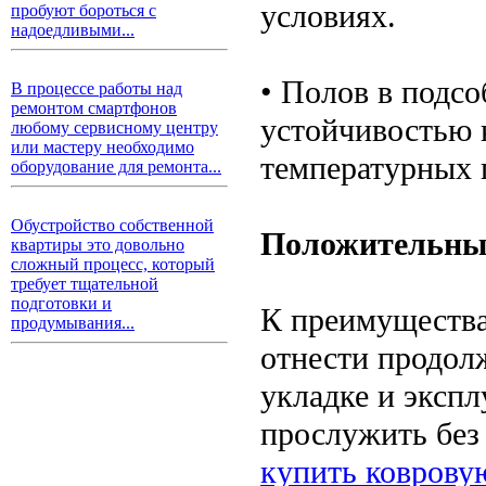
условиях.
пробуют бороться с
надоедливыми...
• Полов в подс
В процессе работы над
ремонтом смартфонов
устойчивостью к
любому сервисному центру
или мастеру необходимо
температурных п
оборудование для ремонта...
Обустройство собственной
Положительные
квартиры это довольно
сложный процесс, который
требует тщательной
подготовки и
К преимущества
продумывания...
отнести продол
укладке и эксп
прослужить без 
купить коврову