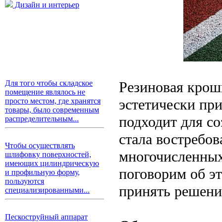
Дизайн и интерьер
Резиновая крош
Для того чтобы складское
помещение являлось не
эстетически пр
просто местом, где хранятся
товары, было современным
подходит для с
распределительным...
стала востребо
Чтобы осуществлять
многочисленных
шлифовку поверхностей,
имеющих цилиндрическую
поговорим об э
и профильную форму,
пользуются
принять решени
специализированными...
Пескоструйный аппарат