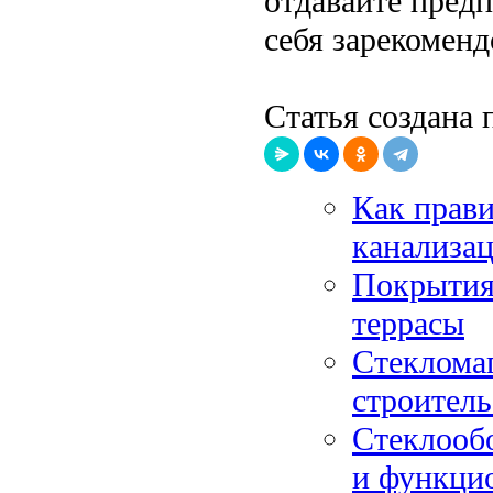
отдавайте пред
себя зарекомен
Статья создана 
Как прав
канализа
Покрытия
террасы
Стеклома
строитель
Стеклообо
и функци