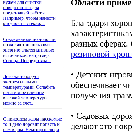
Области приме
нужен для очистки
поверхностей для
предстоящей работы.
Например, чтобы нанести
Благодаря хоро
рисунок на стекло,...
характеристика
Современные технологии
разных сферах. 
позволяют использовать
энергию альтернативных
резиновой кро
источников, например,
Солнца. Посредством...
• Детских игро
Лето часто радует
экстремальными
обеспечивает чи
температурами. Ослабить
негативное влияние
получения трав
высокой температуры
можно за счет...
• Садовых доро
С приходом жары насекомые
делают это пок
то и дело норовят попасть к
нам в дом. Некоторые люди