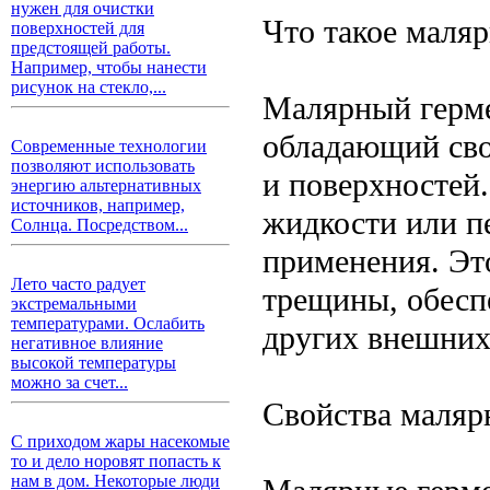
нужен для очистки
Что такое маля
поверхностей для
предстоящей работы.
Например, чтобы нанести
рисунок на стекло,...
Малярный герме
обладающий сво
Современные технологии
позволяют использовать
и поверхностей.
энергию альтернативных
источников, например,
жидкости или пе
Солнца. Посредством...
применения. Эт
Лето часто радует
трещины, обесп
экстремальными
температурами. Ослабить
других внешних
негативное влияние
высокой температуры
можно за счет...
Свойства маляр
С приходом жары насекомые
то и дело норовят попасть к
нам в дом. Некоторые люди