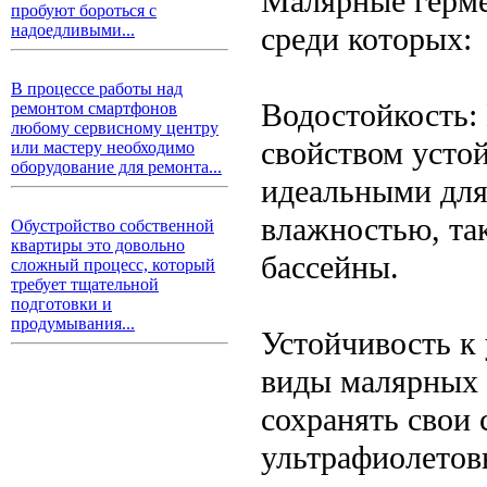
Малярные герме
пробуют бороться с
среди которых:
надоедливыми...
В процессе работы над
Водостойкость:
ремонтом смартфонов
любому сервисному центру
свойством устой
или мастеру необходимо
оборудование для ремонта...
идеальными для
влажностью, та
Обустройство собственной
квартиры это довольно
бассейны.
сложный процесс, который
требует тщательной
подготовки и
продумывания...
Устойчивость к
виды малярных 
сохранять свои 
ультрафиолетовы