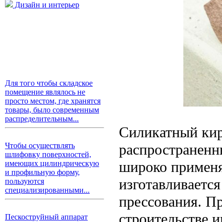
Дизайн и интерьер
Для того чтобы складское
помещение являлось не
просто местом, где хранятся
товары, было современным
распределительным...
Силикатный кир
распространенн
Чтобы осуществлять
шлифовку поверхностей,
широко применя
имеющих цилиндрическую
и профильную форму,
изготавливается
пользуются
специализированными...
прессования. П
строительстве 
Пескоструйный аппарат