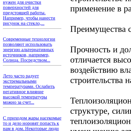
нужен для очистки
применение в р
поверхностей для
предстоящей работы.
Например, чтобы нанести
рисунок на стекло,...
Преимущества с
Современные технологии
позволяют использовать
Прочность и до
энергию альтернативных
источников, например,
отличается выс
Солнца. Посредством...
воздействию вла
Лето часто радует
строительства 
экстремальными
температурами. Ослабить
негативное влияние
высокой температуры
Теплоизоляцион
можно за счет...
структуре, сил
С приходом жары насекомые
теплоизоляцион
то и дело норовят попасть к
нам в дом. Некоторые люди