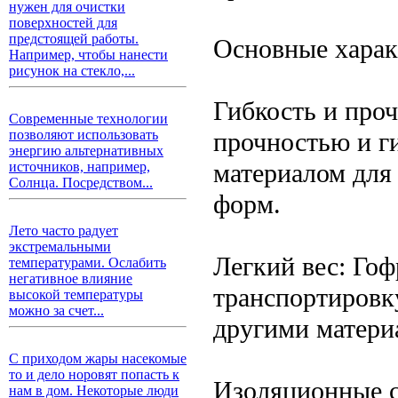
нужен для очистки
поверхностей для
предстоящей работы.
Основные харак
Например, чтобы нанести
рисунок на стекло,...
Гибкость и про
Современные технологии
прочностью и ги
позволяют использовать
энергию альтернативных
материалом для
источников, например,
Солнца. Посредством...
форм.
Лето часто радует
экстремальными
Легкий вес: Гоф
температурами. Ослабить
негативное влияние
транспортировку
высокой температуры
можно за счет...
другими материа
С приходом жары насекомые
то и дело норовят попасть к
Изоляционные с
нам в дом. Некоторые люди