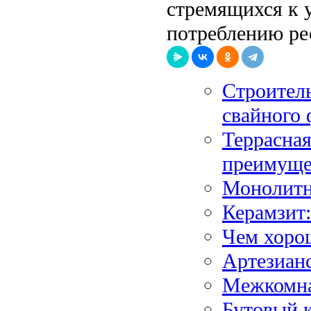
стремящихся к 
потреблению ре
Строитель
свайного
Террасная
преимуще
Монолитн
Керамзит:
Чем хоро
Артезианс
Межкомна
Бутовый 