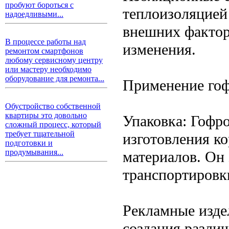
пробуют бороться с
теплоизоляцией
надоедливыми...
внешних факторо
В процессе работы над
изменения.
ремонтом смартфонов
любому сервисному центру
или мастеру необходимо
оборудование для ремонта...
Применение го
Обустройство собственной
квартиры это довольно
Упаковка: Гофр
сложный процесс, который
требует тщательной
изготовления к
подготовки и
продумывания...
материалов. Он
транспортировк
Рекламные изде
создания разли