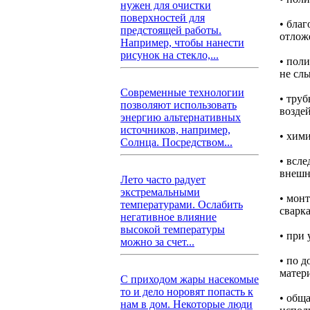
нужен для очистки
поверхностей для
• благ
предстоящей работы.
отлож
Например, чтобы нанести
рисунок на стекло,...
• пол
не сл
Современные технологии
• тру
позволяют использовать
возде
энергию альтернативных
источников, например,
• хим
Солнца. Посредством...
• всл
внешн
Лето часто радует
экстремальными
• монт
температурами. Ослабить
сварк
негативное влияние
высокой температуры
• при 
можно за счет...
• по 
матер
С приходом жары насекомые
то и дело норовят попасть к
• общ
нам в дом. Некоторые люди