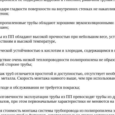
одаря гладкости поверхности на внутренних стенках не накаплив
ения;
ипропиленовые трубы обладают хорошими звукоизоляционными 
ышен;
бы из ПП обладают высокой прочностью при небольшом весе, ус
йствиям и высокой температуре,
ической устойчивостью к кислотам и хлоридам, содержащимся в 
едствие очень низкой теплопроводности полипропилена не образ
ей стороне трубы;
аж труб отличается простотой и доступностью, отсутствует необ
а металла. Скорость монтажа намного выше, чем при использова
уходе и обслуживании не требуется покраска;
долговечности эксплуатации трубы из ПП превосходят трубы из 
иалов, при этом первоначальные характеристики не меняются на
ая стоимость монтажа системы трубопровода из полипропилена з