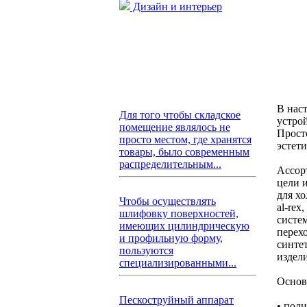
Дизайн и интерьер
В нас
Для того чтобы складское
устро
помещение являлось не
Прост
просто местом, где хранятся
эстет
товары, было современным
распределительным...
Ассор
цели 
для х
Чтобы осуществлять
al-re
шлифовку поверхностей,
систе
имеющих цилиндрическую
перех
и профильную форму,
синте
пользуются
издел
специализированными...
Основ
Пескоструйный аппарат
• пол