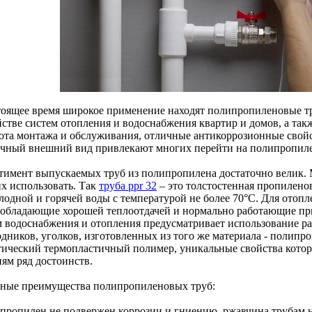
тоящее время широкое применение находят полипропиленовые т
йстве систем отопления и водоснабжения квартир и домов, а так
ота монтажа и обслуживания, отличные антикоррозионные свойс
ичный внешний вид привлекают многих перейти на полипропил
тимент выпускаемых труб из полипропилена достаточно велик. 
их использовать. Так
труба ppr 32
– это толстостенная пропилено
олодной и горячей воды с температурой не более 70°С. Для отоп
x, обладающие хорошей теплоотдачей и нормально работающие пр
м водоснабжения и отопления предусматривает использование р
одников, уголков, изготовленных из того же материала - полипр
тический термопластичный полимер, уникальные свойства кото
иям ряд достоинств.
ные преимущества полипропиленовых труб:
ипропилен не подвержен коррозии и гниению, ржавчина трубам н