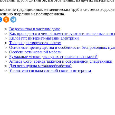
ьзовании труб и фитингов, изготовленных из других материалов
ьзование традиционных металлических труб в системах водосна
ренцию изделиям из полипропилена.
Водоочистка в частном доме
Как проводятся и чем регламентируются инженерные изыс
Киловатт: интернет-магазин электрики
Товары для творчества оптом
Основные преимущества и особенности беспроводных пул
Особенности кованой мебели
Бумажные мешки для сухих строительных смесей
Armada Corp: аренда тяжелой и современной спецтехники
Для чего нужна металлообработка?
Усилители сигнала сотовой связи и интернета