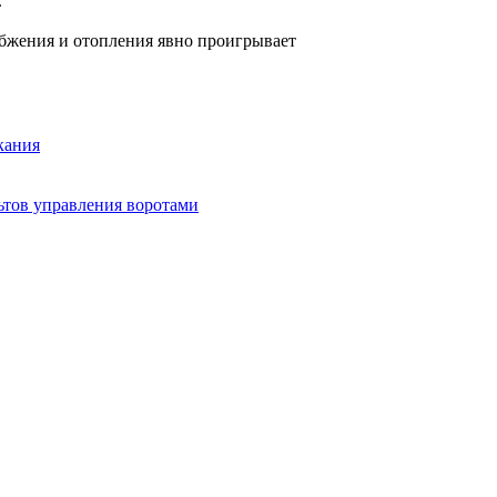
.
бжения и отопления явно проигрывает
кания
ьтов управления воротами