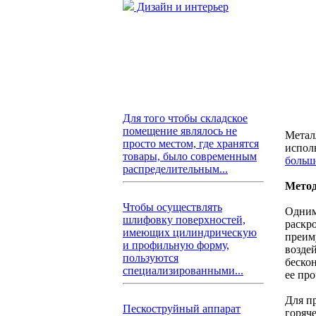
Дизайн и интерьер
Для того чтобы складское
помещение являлось не
Метал
просто местом, где хранятся
испол
товары, было современным
больш
распределительным...
Метод
Чтобы осуществлять
Одним
шлифовку поверхностей,
раскр
имеющих цилиндрическую
преим
и профильную форму,
возде
пользуются
беско
специализированными...
ее про
Для п
Пескоструйный аппарат
горяч