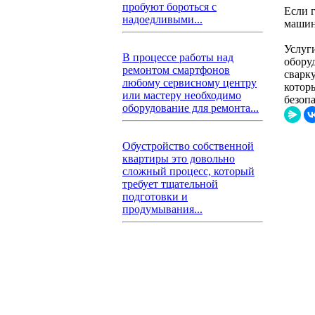
пробуют бороться с
Если г
надоедливыми...
машин
Услуг
В процессе работы над
обору
ремонтом смартфонов
сварку
любому сервисному центру
котор
или мастеру необходимо
безопа
оборудование для ремонта...
Обустройство собственной
квартиры это довольно
сложный процесс, который
требует тщательной
подготовки и
продумывания...