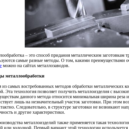
лообработка – это способ придания металлическим заготовкам т
ьзуются самые разные методы. О том, какими преимуществами о
е
можно на сайтах металлозаводов.
ы металлообработки
 из самых востребованных методов обработки металлических ко
ой. Эта технология позволяет получить металлоизделия с высоки
уществам данного метода относится минимальная ширина реза и 
йствует лишь на незначительный участок заготовки. При этом во
нтактно. Следовательно, в структуре заготовки не возникают на
чность и другие характеристики.
роизводства металлоизделий также применяется такая технологи
ей или холодной. Первый вариант этой технологии использует