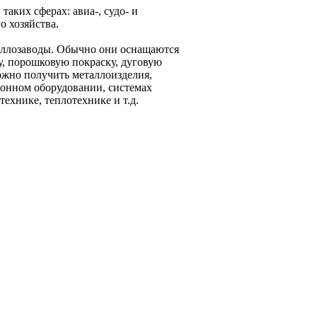
таких сферах: авиа-, судо- и
о хозяйства.
аллозаводы. Обычно они оснащаются
у, порошковую покраску, дуговую
можно получить металлоизделия,
ионном оборудовании, системах
технике, теплотехнике и т.д.