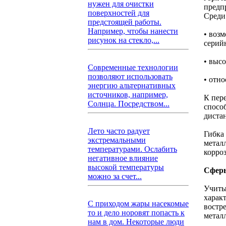
нужен для очистки
предп
поверхностей для
Среди
предстоящей работы.
Например, чтобы нанести
• воз
рисунок на стекло,...
серий
• выс
Современные технологии
позволяют использовать
• отн
энергию альтернативных
источников, например,
К пер
Солнца. Посредством...
спосо
диста
Лето часто радует
Гибка
экстремальными
метал
температурами. Ослабить
корро
негативное влияние
высокой температуры
Сфер
можно за счет...
Учиты
харак
С приходом жары насекомые
востр
то и дело норовят попасть к
метал
нам в дом. Некоторые люди