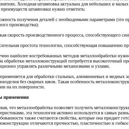
риятиях. Холодная штамповка актуальна для небольших и малых
 преимуществ штамповки нужно отметить:
можность получения деталей с необходимыми параметрами (это п
ного производства);
окая скорость производственного процесса, способствующего с
осительная простота технологии, способствующая повышению пр
ечню наиболее востребованных методов металлообработки нужно
ба обработки металлоконструкций потребуется высокоточный прес
нционно управлять различными механизмами и узлами.
 применяется для обработки стальных, алюминиевых и медных за
лоизделия без сварных швов. Такая особенность металлоконстру
зии на их поверхности.
ы применения
вая, что металлообработка позволяет получить металлоконстр
теристиками, эта технология активно используется в самых разн
ебованности также считаются свойства, которые она придает го
локонструкции отличаются прочностью, пластичностью и гибкос