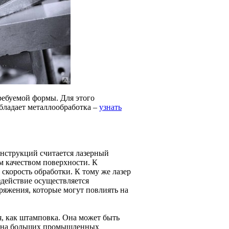
ребуемой формы. Для этого
бладает металлообработка –
узнать
нструкций считается лазерный
м качеством поверхности. К
скорость обработки. К тому же лазер
здействие осуществляется
пряжения, которые могут повлиять на
я, как штамповка. Она может быть
ся на больших промышленных