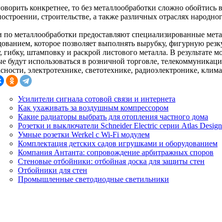
оворить конкретнее, то без металлообработки сложно обойтись в 
остроении, строительстве, а также различных отраслях народног
и по металлообработки предоставляют специализированные мет
дованием, которое позволяет выполнять вырубку, фигурную резк
, гибку, штамповку и раскрой листового металла. В результате 
ые будут использоваться в розничной торговле, телекоммуникац
сности, электротехнике, светотехнике, радиоэлектронике, клима
Усилители сигнала сотовой связи и интернета
Как ухаживать за воздушным компрессором
Какие радиаторы выбрать для отопления частного дома
Розетки и выключатели Schneider Electric серии Atlas Design
Умные розетки Werkel с Wi-Fi модулем
Комплектация детских садов игрушками и оборудованием
Компания Антанта: сопровождение арбитражных споров
Стеновые отбойники: отбойная доска для защиты стен
Отбойники для стен
Промышленные светодиодные светильники