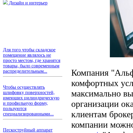
Дизайн и интерьер
Для того чтобы складское
помещение являлось не
просто местом, где хранятся
товары, было современным
Компания "Альф
распределительным...
комфортных усл
Чтобы осуществлять
максимально вы
шлифовку поверхностей,
имеющих цилиндрическую
организации ок
и профильную форму,
пользуются
клиентам броке
специализированными...
компании можно
Пескоструйный аппарат