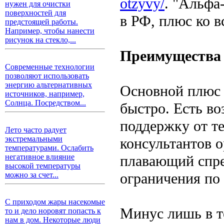
otzyvy/
. "Альфа
нужен для очистки
поверхностей для
в РФ, плюс ко в
предстоящей работы.
Например, чтобы нанести
рисунок на стекло,...
Преимущества
Современные технологии
позволяют использовать
энергию альтернативных
Основной плюс 
источников, например,
Солнца. Посредством...
быстро. Есть в
поддержку от т
Лето часто радует
экстремальными
консультантов 
температурами. Ослабить
плавающий спре
негативное влияние
высокой температуры
ограничения по
можно за счет...
С приходом жары насекомые
Минус лишь в т
то и дело норовят попасть к
нам в дом. Некоторые люди