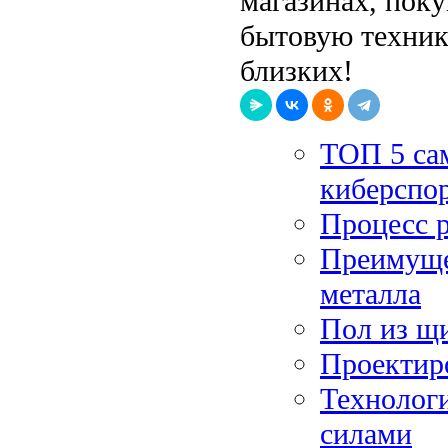
магазинах, поку
бытовую технику
близких!
ТОП 5 са
киберспо
Процесс 
Преимуще
металла
Пол из щи
Проектир
Технологи
силами