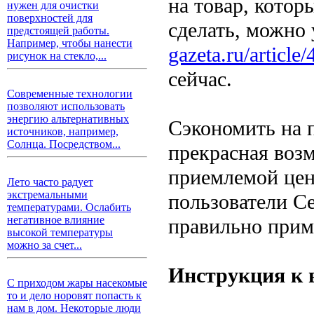
на товар, котор
нужен для очистки
поверхностей для
сделать, можно 
предстоящей работы.
Например, чтобы нанести
gazeta.ru/article
рисунок на стекло,...
сейчас.
Современные технологии
позволяют использовать
энергию альтернативных
Сэкономить на 
источников, например,
Солнца. Посредством...
прекрасная воз
приемлемой цене
Лето часто радует
экстремальными
пользователи Се
температурами. Ослабить
негативное влияние
правильно прим
высокой температуры
можно за счет...
Инструкция к
С приходом жары насекомые
то и дело норовят попасть к
нам в дом. Некоторые люди