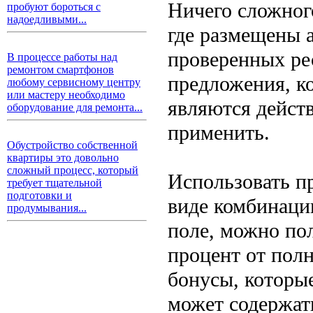
Ничего сложного
пробуют бороться с
надоедливыми...
где размещены 
проверенных рес
В процессе работы над
ремонтом смартфонов
предложения, к
любому сервисному центру
или мастеру необходимо
являются дейст
оборудование для ремонта...
применить.
Обустройство собственной
квартиры это довольно
сложный процесс, который
Использовать п
требует тщательной
подготовки и
виде комбинации
продумывания...
поле, можно пол
процент от полн
бонусы, которые
может содержат