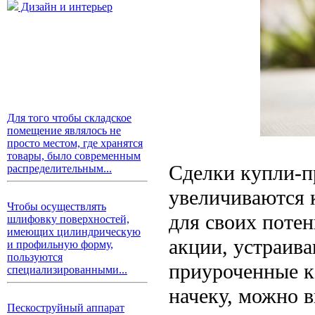
Дизайн и интерьер
Для того чтобы складское
помещение являлось не
просто местом, где хранятся
товары, было современным
Сделки купли-п
распределительным...
увеличиваются 
Чтобы осуществлять
для своих поте
шлифовку поверхностей,
имеющих цилиндрическую
акции, устраив
и профильную форму,
пользуются
приуроченные к
специализированными...
начеку, можно 
Пескоструйный аппарат