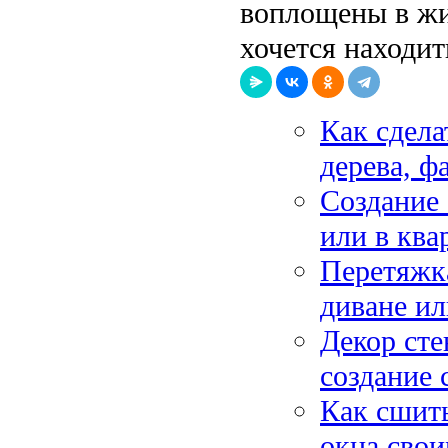
воплощены в жиз
хочется находи
Как сдела
дерева, ф
Создание 
или в ква
Перетяжка
диване ил
Декор сте
создание 
Как сшит
окна сво