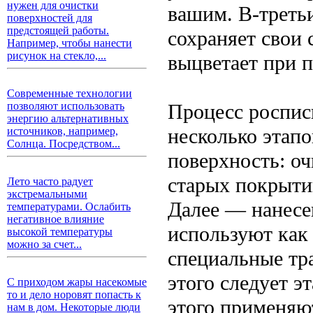
нужен для очистки
вашим. В-треть
поверхностей для
предстоящей работы.
сохраняет свои 
Например, чтобы нанести
рисунок на стекло,...
выцветает при 
Современные технологии
Процесс роспис
позволяют использовать
энергию альтернативных
несколько этапо
источников, например,
Солнца. Посредством...
поверхность: оч
старых покрыти
Лето часто радует
экстремальными
Далее — нанесе
температурами. Ослабить
негативное влияние
используют как
высокой температуры
можно за счет...
специальные тр
этого следует э
С приходом жары насекомые
то и дело норовят попасть к
этого применяю
нам в дом. Некоторые люди