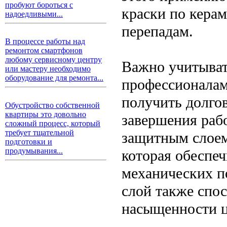
пробуют бороться с
краски по керам
надоедливыми...
перепадам.
В процессе работы над
ремонтом смартфонов
любому сервисному центру
Важно учитыват
или мастеру необходимо
оборудование для ремонта...
профессионала
получить долгов
Обустройство собственной
квартиры это довольно
завершения раб
сложный процесс, который
требует тщательной
защитным слоем
подготовки и
продумывания...
которая обеспеч
механических п
слой также спо
насыщенности ц