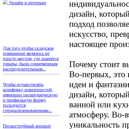
индивидуальнос
Дизайн и интерьер
дизайн, который
подход позволяе
искусство, пре
настоящее произ
Для того чтобы складское
помещение являлось не
просто местом, где хранятся
Почему стоит в
товары, было современным
распределительным...
Во-первых, это
идеи и фантази
Чтобы осуществлять
шлифовку поверхностей,
дизайн, которы
имеющих цилиндрическую
и профильную форму,
ванной или кухн
пользуются
специализированными...
атмосферу. Во-в
уникальность пр
Пескоструйный аппарат