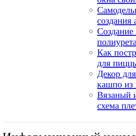
Самодель
создания 
Создание
полиурета
Как постр
для пиццы
Декор для
кашпо из
Вязаный и
схема пле