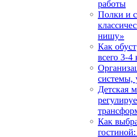
работы
Полки и с
классиче
нишу»
Как обус
всего 3-4
Организа
системы, 
Детская м
регулируе
трансфор
Как выбра
гостиной