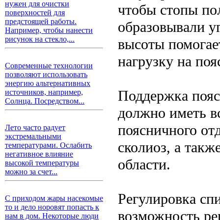
нужен для очистки
чтобы стопы по
поверхностей для
предстоящей работы.
образовывали уг
Например, чтобы нанести
рисунок на стекло,...
высоты помогае
нагрузку на поя
Современные технологии
позволяют использовать
энергию альтернативных
Поддержка пояс
источников, например,
Солнца. Посредством...
должно иметь в
поясничного от
Лето часто радует
экстремальными
сколиоз, а так
температурами. Ослабить
негативное влияние
области.
высокой температуры
можно за счет...
Регулировка сп
С приходом жары насекомые
то и дело норовят попасть к
возможность ре
нам в дом. Некоторые люди