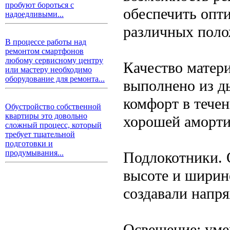
пробуют бороться с
обеспечить опт
надоедливыми...
различных поло
В процессе работы над
ремонтом смартфонов
любому сервисному центру
Качество матер
или мастеру необходимо
оборудование для ремонта...
выполнено из д
комфорт в течен
Обустройство собственной
квартиры это довольно
хорошей аморти
сложный процесс, который
требует тщательной
подготовки и
продумывания...
Подлокотники.
высоте и ширин
создавали напря
Освещение: уме