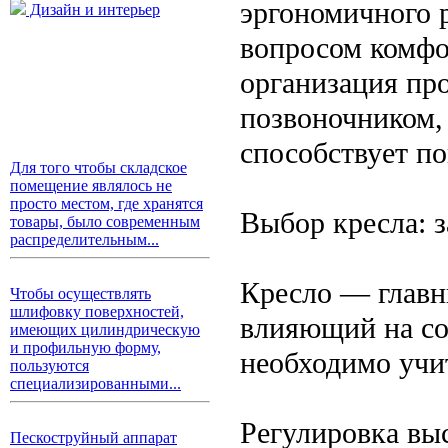
эргономичного р
Дизайн и интерьер
вопросом комфо
организация про
позвоночником,
способствует п
Для того чтобы складское
помещение являлось не
просто местом, где хранятся
Выбор кресла: 
товары, было современным
распределительным...
Кресло — главн
Чтобы осуществлять
шлифовку поверхностей,
влияющий на со
имеющих цилиндрическую
и профильную форму,
необходимо учи
пользуются
специализированными...
Регулировка выс
Пескоструйный аппарат