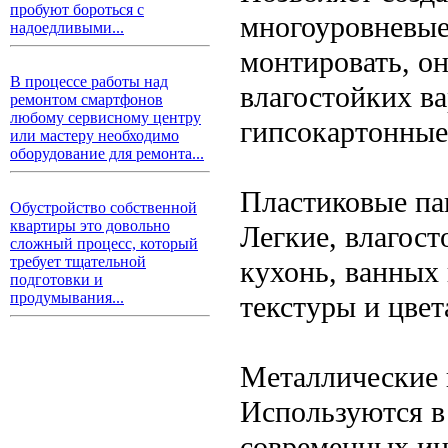
пробуют бороться с
многоуровневые
надоедливыми...
монтировать, о
В процессе работы над
влагостойких в
ремонтом смартфонов
любому сервисному центру
гипсокартонные
или мастеру необходимо
оборудование для ремонта...
Пластиковые па
Обустройство собственной
квартиры это довольно
Легкие, влагост
сложный процесс, который
требует тщательной
кухонь, ванных
подготовки и
продумывания...
текстуры и цвет
Металлические 
Используются в
современных ин