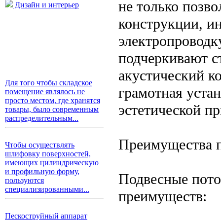
не только позв
Дизайн и интерьер
конструкции, и
электропроводк
подчеркивают с
акустический к
Для того чтобы складское
грамотная устан
помещение являлось не
просто местом, где хранятся
эстетической пр
товары, было современным
распределительным...
Преимущества п
Чтобы осуществлять
шлифовку поверхностей,
имеющих цилиндрическую
и профильную форму,
Подвесные пото
пользуются
специализированными...
преимуществ:
Пескоструйный аппарат