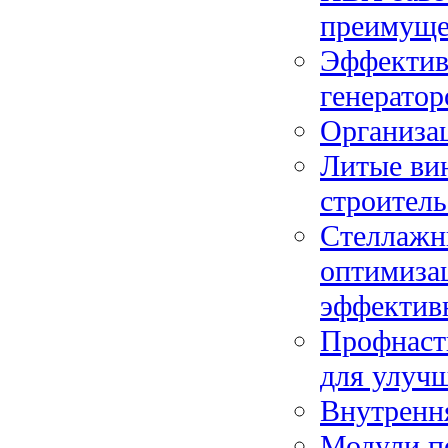
преимуще
Эффектив
генератор
Организац
Литые вин
строитель
Стеллажны
оптимиза
эффектив
Профнасти
для улучш
Внутрення
Модули п