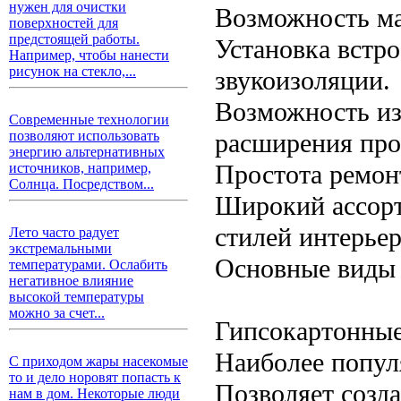
нужен для очистки
Возможность ма
поверхностей для
предстоящей работы.
Установка встр
Например, чтобы нанести
рисунок на стекло,...
звукоизоляции.
Возможность из
Современные технологии
расширения про
позволяют использовать
энергию альтернативных
Простота ремон
источников, например,
Солнца. Посредством...
Широкий ассорт
стилей интерьер
Лето часто радует
экстремальными
Основные виды 
температурами. Ослабить
негативное влияние
высокой температуры
можно за счет...
Гипсокартонные
Наиболее попул
С приходом жары насекомые
то и дело норовят попасть к
Позволяет созд
нам в дом. Некоторые люди