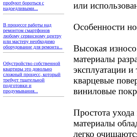
или использован
пробуют бороться с
надоедливыми...
Особенности но
В процессе работы над
ремонтом смартфонов
любому сервисному центру
или мастеру необходимо
Высокая износо
оборудование для ремонта...
материалы разр
Обустройство собственной
эксплуатации и
квартиры это довольно
сложный процесс, который
кварцевые пове
требует тщательной
подготовки и
виниловые покр
продумывания...
Простота ухода
материалы обла
легко очищаютс