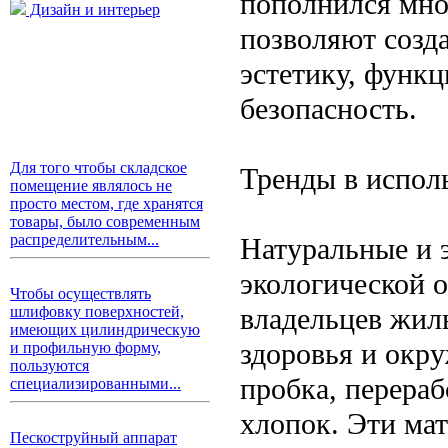
пополнился мно
Дизайн и интерьер
позволяют созда
эстетику, функ
безопасность.
Для того чтобы складское
Тренды в испол
помещение являлось не
просто местом, где хранятся
товары, было современным
распределительным...
Натуральные и 
экологической о
Чтобы осуществлять
владельцев жил
шлифовку поверхностей,
имеющих цилиндрическую
здоровья и окр
и профильную форму,
пользуются
пробка, перераб
специализированными...
хлопок. Эти мат
Пескоструйный аппарат