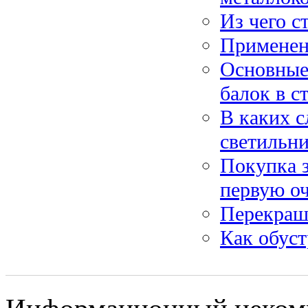
Из чего с
Применени
Основные
балок в с
В каких с
светильн
Покупка з
первую о
Перекраш
Как обуст