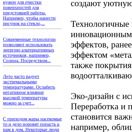
создают уютную
нужен для очистки
поверхностей для
предстоящей работы.
Например, чтобы нанести
Технологичные 
рисунок на стекло,...
инновационными
Современные технологии
эффектов, ране
позволяют использовать
энергию альтернативных
эффектом «метал
источников, например,
Солнца. Посредством...
также покрытия
водоотталкиваю
Лето часто радует
экстремальными
температурами. Ослабить
негативное влияние
Эко-дизайн с и
высокой температуры
можно за счет...
Переработка и 
становится важ
С приходом жары насекомые
то и дело норовят попасть к
например, облиц
нам в дом. Некоторые люди