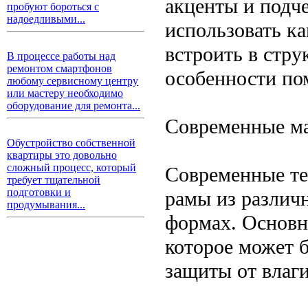
акценты и подч
пробуют бороться с
надоедливыми...
использовать к
встроить в стру
В процессе работы над
ремонтом смартфонов
особенности по
любому сервисному центру
или мастеру необходимо
оборудование для ремонта...
Современные м
Обустройство собственной
квартиры это довольно
сложный процесс, который
Современные те
требует тщательной
подготовки и
рамы из различ
продумывания...
формах. Основно
которое может 
защиты от влаги