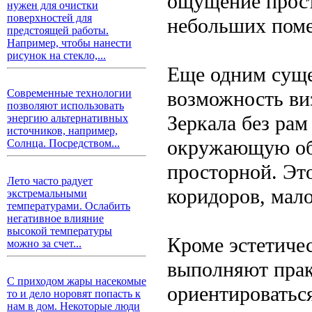
ощущение прост
нужен для очистки
поверхностей для
небольших пом
предстоящей работы.
Например, чтобы нанести
рисунок на стекло,...
Еще одним сущ
возможность ви
Современные технологии
позволяют использовать
Зеркала без рам
энергию альтернативных
источников, например,
окружающую обс
Солнца. Посредством...
просторной. Эт
Лето часто радует
коридоров, мал
экстремальными
температурами. Ослабить
негативное влияние
высокой температуры
Кроме эстетиче
можно за счет...
выполняют пра
С приходом жары насекомые
ориентироваться
то и дело норовят попасть к
нам в дом. Некоторые люди