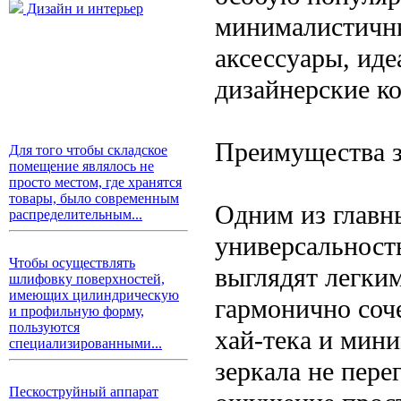
Дизайн и интерьер
минималистичны
аксессуары, ид
дизайнерские к
Преимущества з
Для того чтобы складское
помещение являлось не
просто местом, где хранятся
товары, было современным
Одним из главны
распределительным...
универсальност
Чтобы осуществлять
выглядят легки
шлифовку поверхностей,
имеющих цилиндрическую
гармонично соч
и профильную форму,
пользуются
хай-тека и мини
специализированными...
зеркала не пере
Пескоструйный аппарат