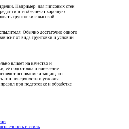
тделки. Например, для гипсовых стен
редят гипс и обеспечат хорошую
овать грунтовки с высокой
аспылителя. Обычно достаточно одного
зависит от вида грунтовки и условий
льно влияет на качество и
и, её подготовка и нанесение
крепляют основание и защищают
ь тип поверхности и условия
 правил при подготовке и обработке
рии
лговечность и стиль