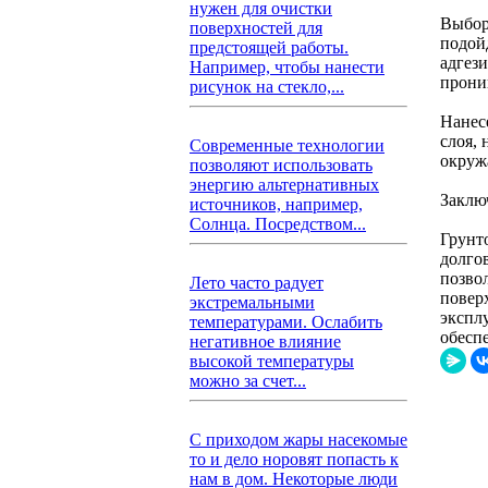
нужен для очистки
Выбор
поверхностей для
подой
предстоящей работы.
адгез
Например, чтобы нанести
прони
рисунок на стекло,...
Нанес
слоя,
Современные технологии
окруж
позволяют использовать
энергию альтернативных
Заклю
источников, например,
Солнца. Посредством...
Грунт
долго
позво
Лето часто радует
повер
экстремальными
экспл
температурами. Ослабить
обесп
негативное влияние
высокой температуры
можно за счет...
С приходом жары насекомые
то и дело норовят попасть к
нам в дом. Некоторые люди