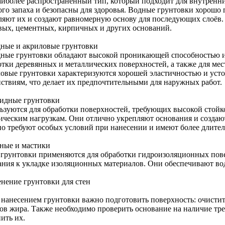
аиболее распространённый тип, который подходит для внутренни
ого запаха и безопасны для здоровья. Водные грунтовки хорошо
ляют их и создают равномерную основу для последующих слоёв.
вых, цементных, кирпичных и других оснований.
ные и акриловые грунтовки
ные грунтовки обладают высокой проникающей способностью и 
отки деревянных и металлических поверхностей, а также для ме
овые грунтовки характеризуются хорошей эластичностью и уст
йствиям, что делает их предпочтительными для наружных работ.
идные грунтовки
ьзуются для обработки поверхностей, требующих высокой стойк
ическим нагрузкам. Они отлично укрепляют основания и созда
 но требуют особых условий при нанесении и имеют более длите
ные и мастики
 грунтовки применяются для обработки гидроизоляционных пове
ания к укладке изоляционных материалов. Они обеспечивают во
нение грунтовки для стен
 нанесением грунтовки важно подготовить поверхность: очистить
дов жира. Также необходимо проверить основание на наличие тр
ить их.