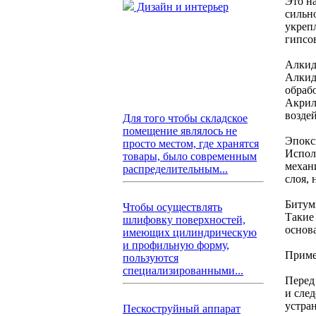
Это н
Дизайн и интерьер
сильн
укреп
гипсо
Алкид
Алкид
обраб
Акрил
возде
Для того чтобы складское
помещение являлось не
Эпокс
просто местом, где хранятся
Испол
товары, было современным
механ
распределительным...
слоя,
Битум
Чтобы осуществлять
Такие
шлифовку поверхностей,
основ
имеющих цилиндрическую
и профильную форму,
Приме
пользуются
специализированными...
Перед
и сле
устран
Пескоструйный аппарат