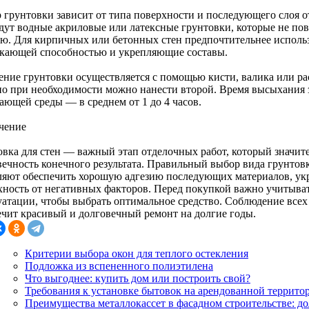
 грунтовки зависит от типа поверхности и последующего слоя о
дут водные акриловые или латексные грунтовки, которые не пов
ию. Для кирпичных или бетонных стен предпочтительнее использ
кающей способностью и укрепляющие составы.
ение грунтовки осуществляется с помощью кисти, валика или р
 но при необходимости можно нанести второй. Время высыхания 
ающей среды — в среднем от 1 до 4 часов.
чение
овка для стен — важный этап отделочных работ, который значите
вечность конечного результата. Правильный выбор вида грунтовк
ляют обеспечить хорошую адгезию последующих материалов, у
хность от негативных факторов. Перед покупкой важно учитыват
уатации, чтобы выбрать оптимальное средство. Соблюдение всех
ечит красивый и долговечный ремонт на долгие годы.
Критерии выбора окон для теплого остекления
Подложка из вспененного полиэтилена
Что выгоднее: купить дом или построить свой?
Требования к установке бытовок на арендованной террито
Преимущества металлокассет в фасадном строительстве: до