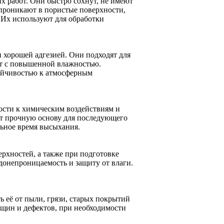
х работ. Они быстро сохнут, не имеют
 проникают в пористые поверхности,
 Их используют для обработки
хорошей адгезией. Они подходят для
ст с повышенной влажностью.
ойчивостью к атмосферным
ости к химическим воздействиям и
ют прочную основу для последующего
льное время высыхания.
рхностей, а также при подготовке
донепроницаемость и защиту от влаги.
 её от пыли, грязи, старых покрытий
ещин и дефектов, при необходимости