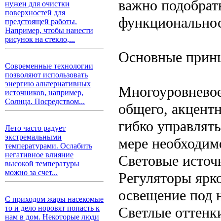
важно подобрат
нужен для очистки
поверхностей для
функциональнос
предстоящей работы.
Например, чтобы нанести
рисунок на стекло,...
Основные прин
Современные технологии
позволяют использовать
энергию альтернативных
Многоуровневое
источников, например,
Солнца. Посредством...
общего, акцентн
гибко управлят
Лето часто радует
экстремальными
мере необходим
температурами. Ослабить
негативное влияние
Световые источ
высокой температуры
можно за счет...
Регуляторы ярк
освещение под н
С приходом жары насекомые
то и дело норовят попасть к
Светлые оттенк
нам в дом. Некоторые люди