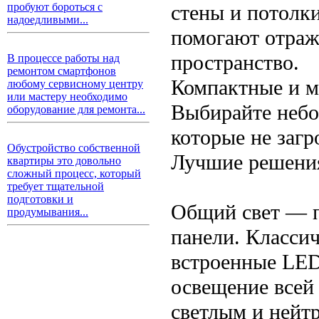
стены и потолки
пробуют бороться с
надоедливыми...
помогают отраж
пространство.
В процессе работы над
ремонтом смартфонов
Компактные и м
любому сервисному центру
или мастеру необходимо
Выбирайте небо
оборудование для ремонта...
которые не заг
Обустройство собственной
Лучшие решени
квартиры это довольно
сложный процесс, который
требует тщательной
подготовки и
Общий свет — п
продумывания...
панели. Класси
встроенные LED
освещение всей
светлым и нейт