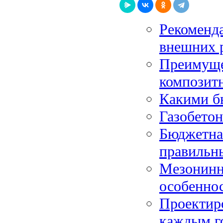
Рекоменда
внешних 
Преимуще
композит
Какими б
Газобето
Бюджетная
правильн
Мезонинн
особенно
Проектир
каждым г