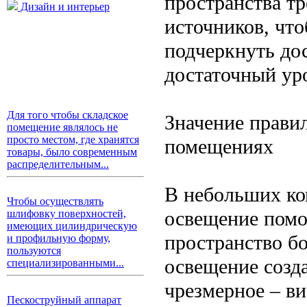
пространства т
Дизайн и интерьер
источников, чт
подчеркнуть дос
достаточный ур
Для того чтобы складское
Значение прави
помещение являлось не
просто местом, где хранятся
помещениях
товары, было современным
распределительным...
В небольших ко
Чтобы осуществлять
освещение помог
шлифовку поверхностей,
имеющих цилиндрическую
пространство б
и профильную форму,
пользуются
освещение созд
специализированными...
чрезмерное – в
Пескоструйный аппарат