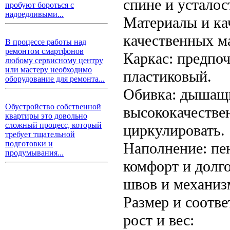
спине и усталос
пробуют бороться с
надоедливыми...
Материалы и ка
качественных м
В процессе работы над
ремонтом смартфонов
Каркас: предпо
любому сервисному центру
или мастеру необходимо
пластиковый.
оборудование для ремонта...
Обивка: дышащи
Обустройство собственной
высококачествен
квартиры это довольно
сложный процесс, который
циркулировать.
требует тщательной
подготовки и
Наполнение: пе
продумывания...
комфорт и долго
швов и механиз
Размер и соотв
рост и вес: