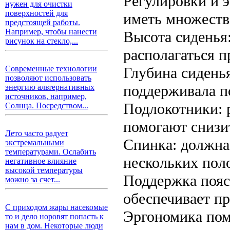
Регулировки и 
нужен для очистки
поверхностей для
иметь множеств
предстоящей работы.
Например, чтобы нанести
Высота сиденья:
рисунок на стекло,...
располагаться п
Глубина сиденья
Современные технологии
позволяют использовать
поддерживала по
энергию альтернативных
источников, например,
Подлокотники: 
Солнца. Посредством...
помогают снизи
Лето часто радует
Спинка: должна
экстремальными
температурами. Ослабить
нескольких пол
негативное влияние
высокой температуры
Поддержка пояс
можно за счет...
обеспечивает п
С приходом жары насекомые
Эргономика пом
то и дело норовят попасть к
нам в дом. Некоторые люди