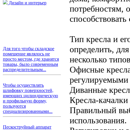
Дизайн и интерьер
потребностям, 
способствовать
Тип кресла и е
определить, для
Для того чтобы складское
помещение являлось не
несколько типов
просто местом, где хранятся
товары, было современным
Офисные кресла
распределительным...
регулируемыми 
Чтобы осуществлять
Диванные кресла
шлифовку поверхностей,
имеющих цилиндрическую
Кресла-качалки 
и профильную форму,
пользуются
Правильный выб
специализированными...
использования.
Пескоструйный аппарат