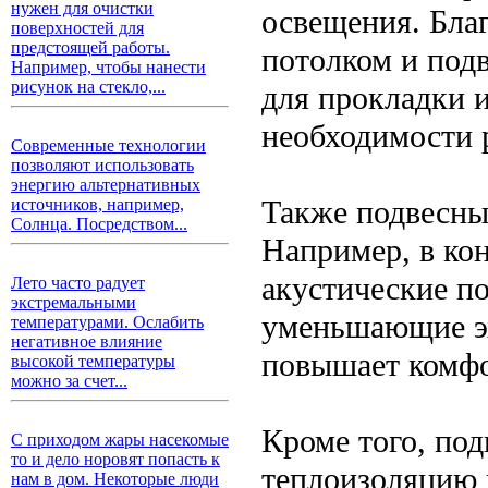
нужен для очистки
освещения. Бла
поверхностей для
предстоящей работы.
потолком и под
Например, чтобы нанести
рисунок на стекло,...
для прокладки 
необходимости 
Современные технологии
позволяют использовать
энергию альтернативных
Также подвесны
источников, например,
Солнца. Посредством...
Например, в ко
акустические п
Лето часто радует
экстремальными
уменьшающие эх
температурами. Ослабить
негативное влияние
повышает комфор
высокой температуры
можно за счет...
Кроме того, по
С приходом жары насекомые
то и дело норовят попасть к
теплоизоляцию 
нам в дом. Некоторые люди