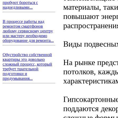
пробуют бороться с
материалы, таки
надоедливыми...
повышают энерг
В процессе работы над
распространения
ремонтом смартфонов
любому сервисному центру
или мастеру необходимо
оборудование для ремонта...
Виды подвесных
Обустройство собственной
квартиры это довольно
На рынке предс
сложный процесс, который
требует тщательной
потолков, кажд
подготовки и
продумывания...
характеристика
Гипсокартонные
поддаются декор
сложные формы 