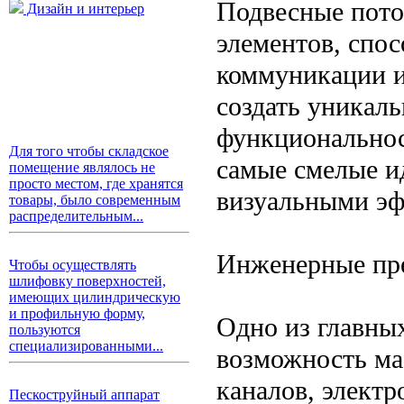
Подвесные пото
Дизайн и интерьер
элементов, спо
коммуникации и
создать уникал
функциональнос
Для того чтобы складское
самые смелые и
помещение являлось не
просто местом, где хранятся
визуальными эф
товары, было современным
распределительным...
Инженерные пр
Чтобы осуществлять
шлифовку поверхностей,
имеющих цилиндрическую
и профильную форму,
Одно из главны
пользуются
специализированными...
возможность ма
каналов, элект
Пескоструйный аппарат