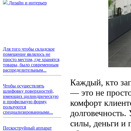
Дизайн и интерьер
Для того чтобы складское
помещение являлось не
просто местом, где хранятся
товары, было современным
распределительным...
Каждый, кто зап
Чтобы осуществлять
— это не просто
шлифовку поверхностей,
имеющих цилиндрическую
комфорт клиенто
и профильную форму,
пользуются
долговечность.
специализированными...
силы, деньги и 
Пескоструйный аппарат