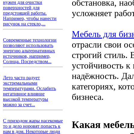
обстановка, нао
нужен для очистки
поверхностей для
усложняет работ
предстоящей работы.
Например, чтобы нанести
рисунок на стекло,...
Мебель для биз
Современные технологии
отрасли свои ос
позволяют использовать
энергию альтернативных
строгий стиль. 
источников, например,
Солнца. Посредством...
устойчивость к 
надёжность. Да
Лето часто радует
экстремальными
категориях, ко
температурами. Ослабить
негативное влияние
бизнеса.
высокой температуры
можно за счет...
С приходом жары насекомые
Какая мебель
то и дело норовят попасть к
нам в дом. Некоторые люди