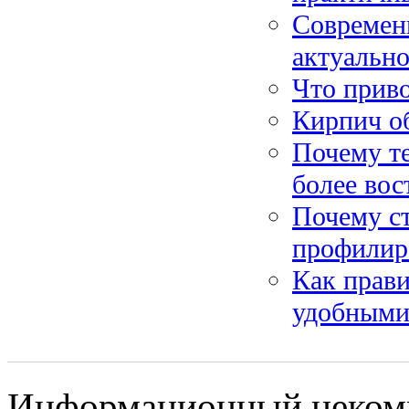
Современн
актуально
Что приво
Кирпич о
Почему те
более во
Почему ст
профилир
Как прав
удобными
Информационный некомме