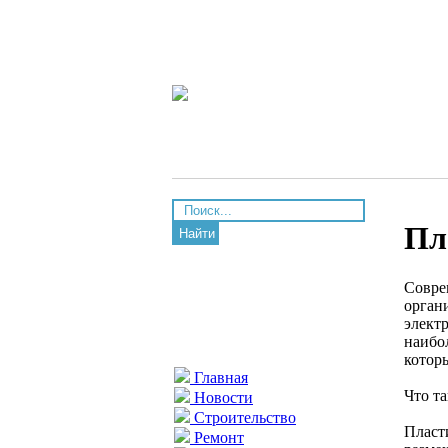
Пл
Найти
Совре
орган
элект
наибо
котор
Главная
Что т
Новости
Строительство
Пласт
Ремонт