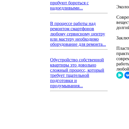
пробуют бороться с
Эколо
надоедливыми...
Совре
вещес
В процессе работы над
долги
ремонтом смартфонов
любому сервисному центру
Заклю
или мастеру необходимо
оборудование для ремонта...
Пласт
практ
совре
Обустройство собственной
работ
квартиры это довольно
любой
сложный процесс, который
требует тщательной
подготовки и
продумывания...