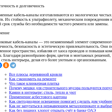
гичность и долговечность
менные кабель-каналы изготавливаются из экологически чисты
тв. Их стойкость к ультрафиолету, механическим повреждениям 
й срок службы без необходимости частого ремонта или замены.
чение
иковые кабель-каналы — это незаменимый элемент современного
ичность, безопасность и эстетическую привлекательность. Они п
менное пространство, избавляя от хаоса проводов и повышая ко
ы. Благодаря разнообразию форм, цветов и монтажных решений, 
 стиль интерьера, делая его более уютным и организованным.
Все плюсы деревянной кровли
Как сэкономить на ремонте
Что такое клинкерная плитка
Почему мешки для строительного мусора пользуются попу
Камин в интерьере: стиль, тепло и уют
Применение асбестового картона
Как светодиодное освещение помогает сделать дом удобнее
Как не запутаться в нержавеющем металлопрокате и выбра
Как без лишних хлопот открыть счёт в банке ОАЭ