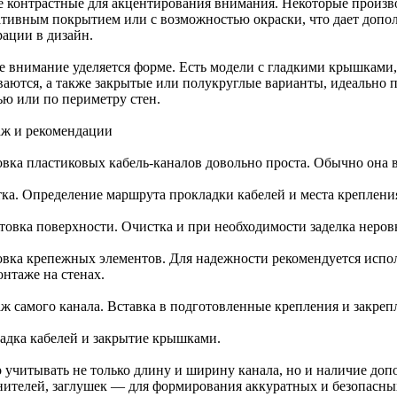
е контрастные для акцентирования внимания. Некоторые произв
ативным покрытием или с возможностью окраски, что дает допо
рации в дизайн.
е внимание уделяется форме. Есть модели с гладкими крышками,
ваются, а также закрытые или полукруглые варианты, идеально п
ью или по периметру стен.
ж и рекомендации
овка пластиковых кабель-каналов довольно проста. Обычно она 
тка. Определение маршрута прокладки кабелей и места креплени
товка поверхности. Очистка и при необходимости заделка неров
овка крепежных элементов. Для надежности рекомендуется испол
онтаже на стенах.
ж самого канала. Вставка в подготовленные крепления и закреп
адка кабелей и закрытие крышками.
 учитывать не только длину и ширину канала, но и наличие доп
нителей, заглушек — для формирования аккуратных и безопасных