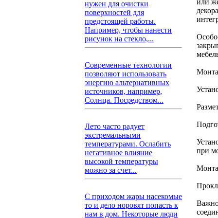
или ж
нужен для очистки
декор
поверхностей для
интег
предстоящей работы.
Например, чтобы нанести
Особо
рисунок на стекло,...
закры
мебел
Современные технологии
Монта
позволяют использовать
энергию альтернативных
Устан
источников, например,
Солнца. Посредством...
Разме
Подго
Лето часто радует
экстремальными
Устан
температурами. Ослабить
при м
негативное влияние
высокой температуры
Монта
можно за счет...
Прокл
С приходом жары насекомые
Важно
то и дело норовят попасть к
соеди
нам в дом. Некоторые люди