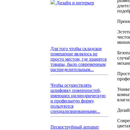
разме
Дизайн и интерьер
длите
подоб
Преим
Эстет
чисто
миним
Для того чтобы складское
Безоп
помещение являлось не
случа
просто местом, где хранятся
механ
товары, было современным
распределительным...
Прост
профе
Чтобы осуществлять
Униве
шлифовку поверхностей,
комна
имеющих цилиндрическую
влаго
и профильную форму,
пользуются
Дизай
специализированными...
Совре
цвета
Пескоструйный аппарат