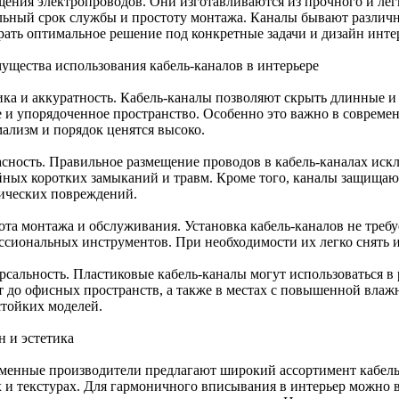
щения электропроводов. Они изготавливаются из прочного и легк
льный срок службы и простоту монтажа. Каналы бывают различн
рать оптимальное решение под конкретные задачи и дизайн инте
ущества использования кабель-каналов в интерьере
ика и аккуратность. Кабель-каналы позволяют скрыть длинные и
е и упорядоченное пространство. Особенно это важно в современ
ализм и порядок ценятся высоко.
асность. Правильное размещение проводов в кабель-каналах иск
йных коротких замыканий и травм. Кроме того, каналы защищают
ических повреждений.
ота монтажа и обслуживания. Установка кабель-каналов не треб
ссиональных инструментов. При необходимости их легко снять и
рсальность. Пластиковые кабель-каналы могут использоваться 
т до офисных пространств, а также в местах с повышенной влаж
стойких моделей.
н и эстетика
менные производители предлагают широкий ассортимент кабель
х и текстурах. Для гармоничного вписывания в интерьер можно в