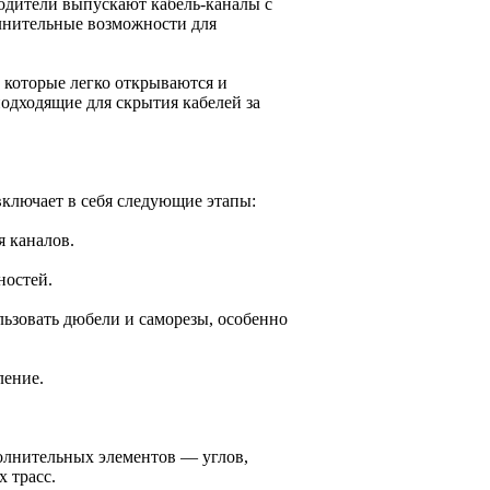
одители выпускают кабель-каналы с
лнительные возможности для
 которые легко открываются и
одходящие для скрытия кабелей за
включает в себя следующие этапы:
я каналов.
ностей.
ьзовать дюбели и саморезы, особенно
ление.
олнительных элементов — углов,
 трасс.