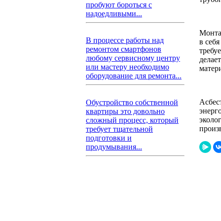
пробуют бороться с
надоедливыми...
Монта
В процессе работы над
в себя
ремонтом смартфонов
требу
любому сервисному центру
делае
или мастеру необходимо
матер
оборудование для ремонта...
Асбес
Обустройство собственной
энерг
квартиры это довольно
эколо
сложный процесс, который
произ
требует тщательной
подготовки и
продумывания...