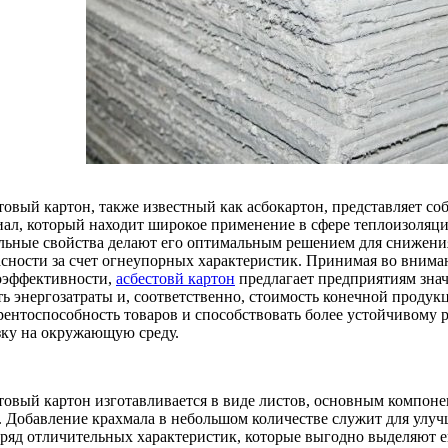
товый картон, также известный как асбокартон, представляет с
иал, который находит широкое применение в сфере теплоизоляц
льные свойства делают его оптимальным решением для снижения
асности за счет огнеупорных характеристик. Принимая во вним
оэффективности,
асбестовй картон
предлагает предприятиям зна
ть энергозатраты и, соответственно, стоимость конечной проду
рентоспособность товаров и способствовать более устойчивому
зку на окружающую среду.
товый картон изготавливается в виде листов, основным компон
т. Добавление крахмала в небольшом количестве служит для улуч
 ряд отличительных характеристик, которые выгодно выделяют 