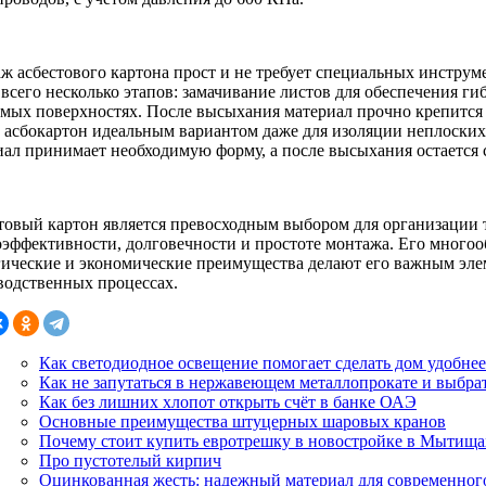
ж асбестового картона прост и не требует специальных инструм
 всего несколько этапов: замачивание листов для обеспечения ги
емых поверхностях. После высыхания материал прочно крепится
т асбокартон идеальным вариантом даже для изоляции неплоских
иал принимает необходимую форму, а после высыхания остается
товый картон является превосходным выбором для организации 
оэффективности, долговечности и простоте монтажа. Его многоо
гические и экономические преимущества делают его важным эл
водственных процессах.
Как светодиодное освещение помогает сделать дом удобнее
Как не запутаться в нержавеющем металлопрокате и выбра
Как без лишних хлопот открыть счёт в банке ОАЭ
Основные преимущества штуцерных шаровых кранов
Почему стоит купить евротрешку в новостройке в Мытища
Про пустотелый кирпич
Оцинкованная жесть: надежный материал для современног