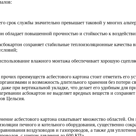
иалов:
его срок службы значительно превышает таковой у многих альте
он обладает повышенной прочностью и стойкостью к воздейств
асбокартон сохраняет стабильные теплоизоляционные качества 
условий;
использование влажного монтажа обеспечивает хорошую сцепляе
 прочих преимуществ асбестового картона стоит отметить его у
организмами и возможность длительного хранения без потери св
 даже при вертикальной укладке, что делает его удобным для п
агревании асбокартон не выделяет вредных веществ и сохраняет 
сов Цельсия.
нение асбестового картона охватывает множество областей. Он 
изоляции печного и котельного оборудования, существенно сокр
ыравнивания воздуховодов и газопроводов, а также для уплотнен
проводов, с учетом давления до 600 КПа.