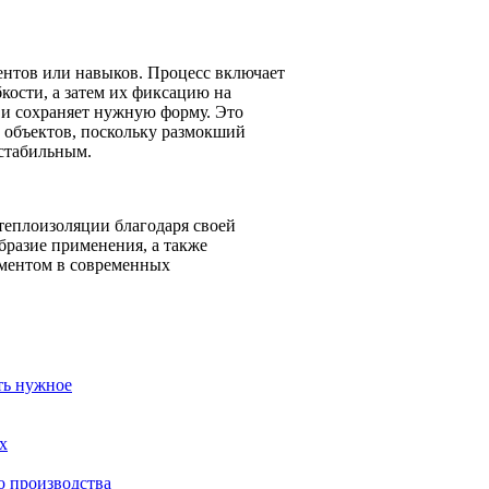
ентов или навыков. Процесс включает
бкости, а затем их фиксацию на
 и сохраняет нужную форму. Это
 объектов, поскольку размокший
 стабильным.
теплоизоляции благодаря своей
бразие применения, а также
ементом в современных
ть нужное
х
о производства