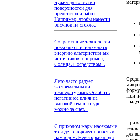
матер
нужен для очистки
поверхностей для
предстоящей работы.
Например, чтобы нанести
рисунок на стекло,...
Современные технологии
позволяют использовать
энергию альтернативных
источников, например,
Солнца. Посредством...
Среди
Лето часто радует
микро
экстремальными
форму
температурами. Ослабить
При н
негативное влияние
граду
высокой температуры
можно за счет...
Приме
С приходом жары насекомые
тепло
то и дело норовят попасть к
для в
нам в дом. Некоторые люди
трубо