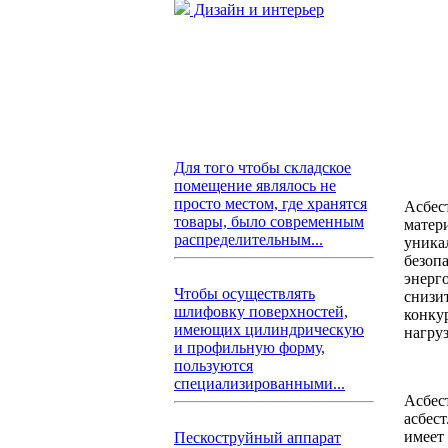
Дизайн и интерьер
Для того чтобы складское
помещение являлось не
просто местом, где хранятся
Асбес
товары, было современным
матер
распределительным...
уника
безоп
энерг
Чтобы осуществлять
снизи
шлифовку поверхностей,
конку
имеющих цилиндрическую
нагру
и профильную форму,
пользуются
специализированными...
Асбес
асбес
имеет
Пескоструйный аппарат