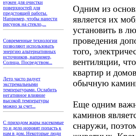
нужен для очистки
Одним из основ
поверхностей для
предстоящей работы.
является их мо
Например, чтобы нанести
рисунок на стекло,...
установить в л
проведения доп
Современные технологии
позволяют использовать
того, электрич
энергию альтернативных
источников, например,
вентиляции, чт
Солнца. Посредством...
квартир и домов
Лето часто радует
обычную камин
экстремальными
температурами. Ослабить
негативное влияние
высокой температуры
Еще одним важ
можно за счет...
каминов являетс
С приходом жары насекомые
снаружи, поэто
то и дело норовят попасть к
нам в дом. Некоторые люди