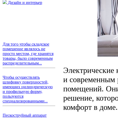
Дизайн и интерьер
Для того чтобы складское
помещение являлось не
просто местом, где хранятся
товары, было современным
распределительным...
Электрические 
и современным 
Чтобы осуществлять
шлифовку поверхностей,
помещений. Они
имеющих цилиндрическую
и профильную форму,
решение, котор
пользуются
специализированными...
комфорт в доме.
Пескоструйный аппарат