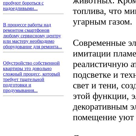
животных. Кром
пробуют бороться с
топлива, что ми
надоедливыми...
угарным газом.
В процессе работы над
ремонтом смартфонов
любому сервисному центру
Современные эл
или мастеру необходимо
оборудование для ремонта...
имитации пламе
реалистичную а
Обустройство собственной
квартиры это довольно
подсветке и тех
сложный процесс, который
требует тщательной
свет и тени, со
подготовки и
продумывания...
этой функции, 
декоративным эл
помещение уют 