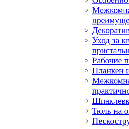
Межкомна
преимуще
Декорати
Уход за к
присталь
Рабочие 
Планкен и
Межкомна
практичн
Шпаклевка
Тюль на о
Пескостр