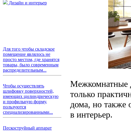
Дизайн и интерьер
Для того чтобы складское
помещение являлось не
просто местом, где хранятся
товары, было современным
распределительным...
Межкомнатные д
Чтобы осуществлять
шлифовку поверхностей,
только практич
имеющих цилиндрическую
и профильную форму,
дома, но также
пользуются
в интерьер.
специализированными...
Пескоструйный аппарат