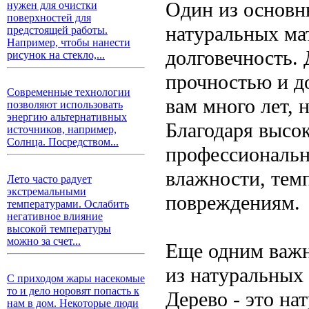
Один из основн
нужен для очистки
поверхностей для
натуральных мат
предстоящей работы.
Например, чтобы нанести
долговечность. 
рисунок на стекло,...
прочностью и д
Современные технологии
вам много лет, 
позволяют использовать
энергию альтернативных
Благодаря высок
источников, например,
Солнца. Посредством...
профессиональн
влажности, тем
Лето часто радует
экстремальными
повреждениям.
температурами. Ослабить
негативное влияние
высокой температуры
можно за счет...
Еще одним важ
из натуральных 
С приходом жары насекомые
то и дело норовят попасть к
Дерево - это на
нам в дом. Некоторые люди