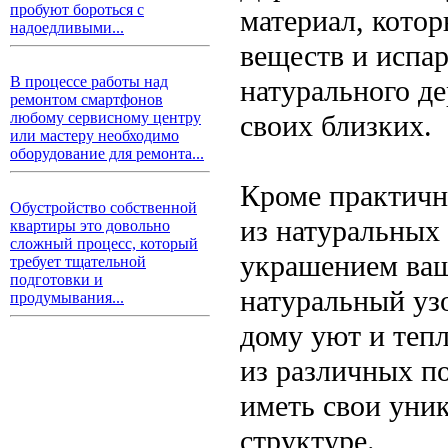
пробуют бороться с
материал, кото
надоедливыми...
веществ и испар
В процессе работы над
натурального де
ремонтом смартфонов
своих близких.
любому сервисному центру
или мастеру необходимо
оборудование для ремонта...
Кроме практичн
Обустройство собственной
из натуральных
квартиры это довольно
сложный процесс, который
украшением ваш
требует тщательной
подготовки и
натуральный узо
продумывания...
дому уют и тепл
из различных по
иметь свои уник
структуре.