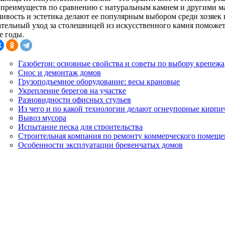
 преимуществ по сравнению с натуральным камнем и другими ма
чивость и эстетика делают ее популярным выбором среди хозяек 
тельный уход за столешницей из искусственного камня поможет
е годы.
Газобетон: основные свойства и советы по выбору крепежа
Снос и демонтаж домов
Грузоподъемное оборудование: весы крановые
Укрепление берегов на участке
Разновидности офисных стульев
Из чего и по какой технологии делают огнеупорные кирпи
Вывоз мусора
Испытание песка для строительства
Строительная компания по ремонту коммерческого помещен
Особенности эксплуатации бревенчатых домов