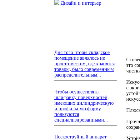
Дизайн и интерьер
Для того чтобы складское
помещение являлось не
Столе
просто местом, где хранятся
это с
товары, было современным
чистк
распределительным...
Искус
с акр
Чтобы осуществлять
устой
шлифовку поверхностей,
искус
имеющих цилиндрическую
и профильную форму,
Плюсы
пользуются
специализированными...
Прочн
сохра
Пескоструйный аппарат
Устой