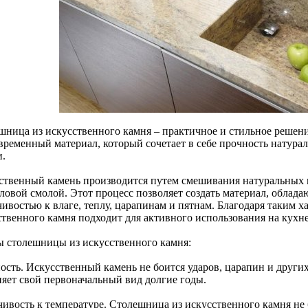
шница из искусственного камня – практичное и стильное решени
овременный материал, который сочетает в себе прочность натура
и.
ственный камень производится путем смешивания натуральных м
иловой смолой. Этот процесс позволяет создать материал, обла
чивостью к влаге, теплу, царапинам и пятнам. Благодаря таким 
ственного камня подходит для активного использования на кухне
 столешницы из искусственного камня:
ость. Искусственный камень не боится ударов, царапин и друг
няет свой первоначальный вид долгие годы.
чивость к температуре. Столешница из искусственного камня не 