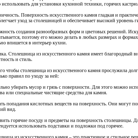
 использовать для установки кухонной техники, горячих кастрю
ничность. Поверхность искусственного камня гладкая и практиче
блегчает уход за столешницей и обеспечивает высокий уровень г
жность создания разнообразных форм и цветовых решений. Иск
тывается, поэтому его можно делать в любых размерах и формах,
ьно впишется в интерьер кухни.
ика. Столешница из искусственного камня имеет благородный в
тность и стиль.
ого чтобы столешница из искусственного камня прослужила долг
ько правил по уходу за ней:
льно убирать мусор и грязь с поверхности. Для этого можно ис
тва или специальные чистящие средства для камня.
ать попадания кислотных веществ на поверхность. Они могут по
ий вид.
авить горячие посуду и предметы на поверхность столешницы. Д
ендуется использовать подставки и подложки под горячее.
шница из искусственного камня – это практичное и стильное реш