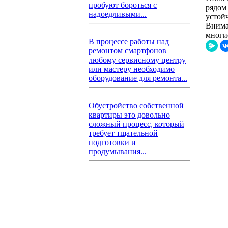
пробуют бороться с
рядом
надоедливыми...
устой
Внима
многи
В процессе работы над
ремонтом смартфонов
любому сервисному центру
или мастеру необходимо
оборудование для ремонта...
Обустройство собственной
квартиры это довольно
сложный процесс, который
требует тщательной
подготовки и
продумывания...