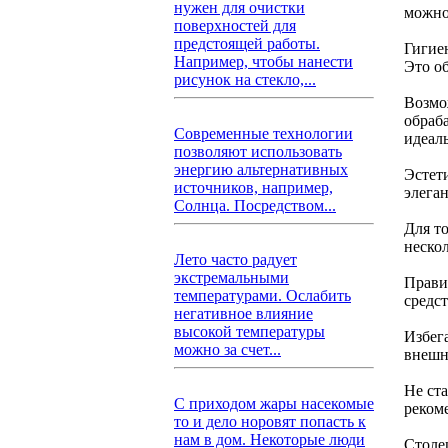
нужен для очистки
можно
поверхностей для
предстоящей работы.
Гигие
Например, чтобы нанести
Это о
рисунок на стекло,...
Возмо
обраба
Современные технологии
идеал
позволяют использовать
энергию альтернативных
Эстет
источников, например,
элеган
Солнца. Посредством...
Для т
нескол
Лето часто радует
экстремальными
Прави
температурами. Ослабить
средс
негативное влияние
высокой температуры
Избег
можно за счет...
внешн
Не ст
С приходом жары насекомые
реком
то и дело норовят попасть к
нам в дом. Некоторые люди
Столе