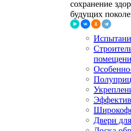
сохранение здо
будущих поколе
Испытание
Строител
помещени
Особенно
Полуприц
Укреплен
Эффектив
Широкофо
Двери дл
Доска обр