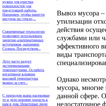
нужен для очистки
поверхностей для
предстоящей работы.
Вывоз мусора – 
Например, чтобы нанести
рисунок на стекло,...
утилизации отх
действия осущ
Современные технологии
службами или ч
позволяют использовать
энергию альтернативных
эффективного в
источников, например,
Солнца. Посредством...
виды транспорт
специализирова
Лето часто радует
экстремальными
температурами. Ослабить
негативное влияние
Однако несмотр
высокой температуры
можно за счет...
мусора, многие 
данной сфере. 
С приходом жары насекомые
то и дело норовят попасть к
недостаточное 
нам в дом. Некоторые люди