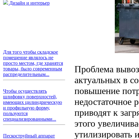
Дизайн и интерьер
Для того чтобы складское
помещение являлось не
просто местом, где хранятся
Проблема вывоз
товары, было современным
распределительным...
актуальных в со
повышение потре
Чтобы осуществлять
шлифовку поверхностей,
недостаточное 
имеющих цилиндрическую
и профильную форму,
приводят к заг
пользуются
специализированными...
этого увеличива
утилизировать и
Пескоструйный аппарат