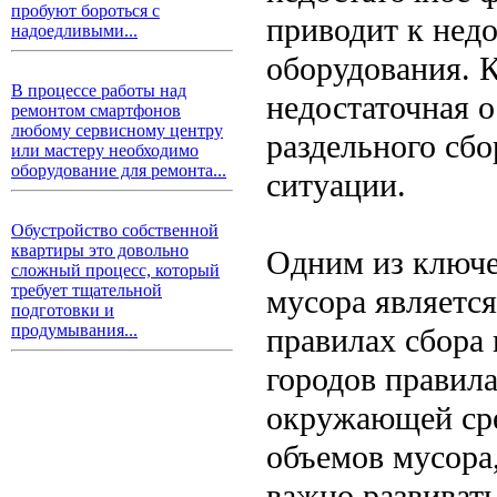
пробуют бороться с
приводит к нед
надоедливыми...
оборудования. К
В процессе работы над
недостаточная 
ремонтом смартфонов
любому сервисному центру
раздельного сб
или мастеру необходимо
оборудование для ремонта...
ситуации.
Обустройство собственной
квартиры это довольно
Одним из ключе
сложный процесс, который
требует тщательной
мусора являетс
подготовки и
продумывания...
правилах сбора
городов правила
окружающей сре
объемов мусора,
важно развиват