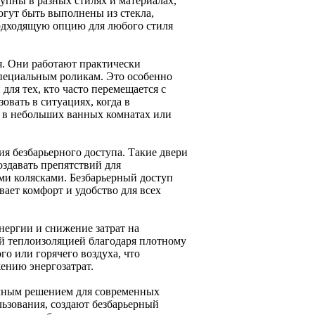
упны в разных стилях и материалах,
гут быть выполнены из стекла,
подходящую опцию для любого стиля
я. Они работают практически
пециальным роликам. Это особенно
ля тех, кто часто перемещается с
вать в ситуациях, когда в
 в небольших ванных комнатах или
я безбарьерного доступа. Такие двери
оздавать препятствий для
и колясками. Безбарьерный доступ
ает комфорт и удобство для всех
нергии и снижение затрат на
й теплоизоляцией благодаря плотному
о или горячего воздуха, что
ению энергозатрат.
ичным решением для современных
льзования, создают безбарьерный