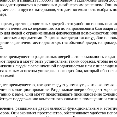
менности и изящества любому интерьеру. Раздвижные двери дост
ляя адаптироваться к различным дизайнерским решениям. Они мо
а, металла и других материалов, что дает возможность выбрать 
ера.
е преимущество раздвижных дверей - это удобство использовани
мно и очень легко передвигаются по направляющим благодаря с
но для людей с ограниченными физическими возможностями или д
и занятыми предметами. Раздвижные двери также удобно использо
ении ограничено место для открытия обычной двери, например,
х.
ртое преимущество раздвижных дверей - это возможность создани
еют порога и могут быть установлены таким образом, чтобы не с
вижения людей с ограниченной подвижностью или с инвалидным
тся важным аспектом универсального дизайна, который обеспечив
ователей.
днее преимущество, которое следует упомянуть, - это экономия э
ение и кондиционирование. Раздвижные двери обладают хороше
ганию к раме. Они могут предотвращать проникновение холодног
бствует поддержанию комфортного климата в помещении и сниж
лючение, раздвижные двери являются функциональным и эстет
ьеров. Они экономят пространство, обеспечивают удобство испо