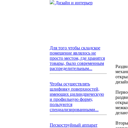
Дизайн и интерьер
Для того чтобы складское
помещение являлось не
просто местом, где хранятся
товары, было современным
Раздв
распределительным...
механ
откры
дизай
Чтобы осуществлять
шлифовку поверхностей,
Перво
имеющих цилиндрическую
раздв
и профильную форму,
откры
пользуются
межко
специализированными...
делаю
Вторы
Пескоструйный аппарат