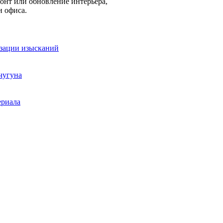
онт или обновление интерьера,
и офиса.
изации изысканий
чугуна
ериала