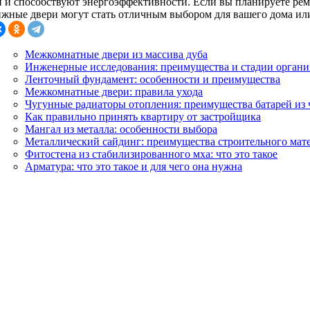
п и способствуют энергоэффективности. Если вы планируете рем
ижные двери могут стать отличным выбором для вашего дома ил
Межкомнатные двери из массива дуба
Инженерные исследования: преимущества и стадии орган
Ленточный фундамент: особенности и преимущества
Межкомнатные двери: правила ухода
Чугунные радиаторы отопления: преимущества батарей из 
Как правильно принять квартиру от застройщика
Мангал из металла: особенности выбора
Металлический сайдинг: преимущества строительного мат
Фитостена из стабилизированного мха: что это такое
Арматура: что это такое и для чего она нужна