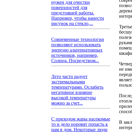
совре
нужен для очистки
позво
поверхностей для
дерев
предстоящей работы.
интерь
Например, чтобы нанести
рисунок на стекло,...
Треть
бесшу
полез
Современные технологии
рукам
позволяют использовать
помещ
энергию альтернативных
шкафа
источников, например,
Солнца. Посредством...
Четве
не им
перед
Лето часто радует
являе
экстремальными
польз
температурами. Ослабить
негативное влияние
После
высокой температуры
отопл
можно за счет...
приле
спосо
С приходом жары насекомые
В зак
то и дело норовят попасть к
интер
нам в дом. Некоторые люди