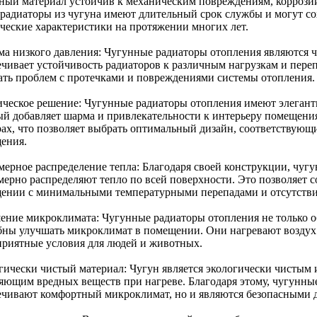
ный материал устойчив к механическим повреждениям, коррозии
 радиаторы из чугуна имеют длительный срок службы и могут с
ические характеристики на протяжении многих лет.
ма низкого давления: Чугунные радиаторы отопления являются ч
ечивает устойчивость радиаторов к различным нагрузкам и переп
ать проблем с протечками и повреждениями системы отопления.
ическое решение: Чугунные радиаторы отопления имеют элегант
ый добавляет шарма и привлекательности к интерьеру помещени
рах, что позволяет выбрать оптимальный дизайн, соответствую
ения.
мерное распределение тепла: Благодаря своей конструкции, чуг
мерно распределяют тепло по всей поверхности. Это позволяет 
ении с минимальными температурными перепадами и отсутстви
ение микроклимата: Чугунные радиаторы отопления не только о
бны улучшать микроклимат в помещении. Они нагревают воздух з
приятные условия для людей и животных.
гически чистый материал: Чугун является экологически чистым 
яющим вредных веществ при нагреве. Благодаря этому, чугунные
ечивают комфортный микроклимат, но и являются безопасными д