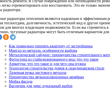
жность ремонта: В случае повреждений или необходимости ремо
 легко отремонтировать или восстановить. Это не только эконом
ы радиатора.
ные радиаторы отопления являются надежным и эффективным р
ая теплоотдача, долговечность, эстетический вид и другие пре
ом для многих владельцев недвижимости. Если вы стремитесь 
ению, чугунные радиаторы могут быть отличным вариантом для 
Как правильно принять квартиру от застройщика
Мангал из металла: особенности выбора
Металлический сайдинг: преимущества строительного мат
Фитостена из стабилизированного мха: что это такое
Арматура: что это такое и для чего она нужна
Технология строительства домов в скандинавском стиле
Лазерная резка листового металла
Преимущества звукоизоляционных мембран
Мойка фасада
Вагончик для дачи: идеальный выбор