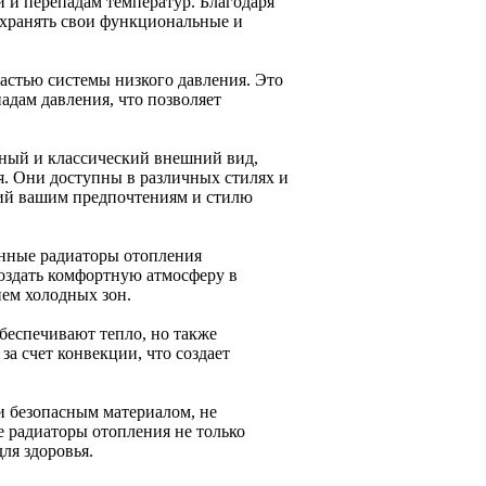
 и перепадам температур. Благодаря
охранять свои функциональные и
астью системы низкого давления. Это
адам давления, что позволяет
ный и классический внешний вид,
я. Они доступны в различных стилях и
щий вашим предпочтениям и стилю
унные радиаторы отопления
создать комфортную атмосферу в
ем холодных зон.
беспечивают тепло, но также
а счет конвекции, что создает
и безопасным материалом, не
 радиаторы отопления не только
ля здоровья.