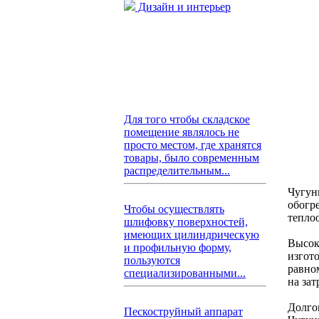
Дизайн и интерьер
Для того чтобы складское
помещение являлось не
просто местом, где хранятся
товары, было современным
распределительным...
Чугун
обогр
Чтобы осуществлять
тепло
шлифовку поверхностей,
имеющих цилиндрическую
Высок
и профильную форму,
изгото
пользуются
равно
специализированными...
на зат
Долго
Пескоструйный аппарат