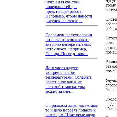
Чугун
нужен для очистки
этому
поверхностей для
эстет
предстоящей работы.
Например, чтобы нанести
Систе
рисунок на стекло,...
обесп
избеж
Современные технологии
Эстет
позволяют использовать
котор
энергию альтернативных
разме
источников, например,
помещ
Солнца. Посредством...
Равно
равно
Лето часто радует
помещ
экстремальными
температурами. Ослабить
Улучш
негативное влияние
спосо
высокой температуры
благо
можно за счет...
Эколо
выдел
С приходом жары насекомые
обесп
то и дело норовят попасть к
нам в дом. Некоторые люди