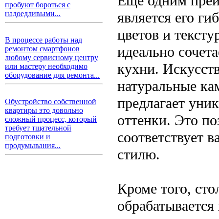
Еще одним преи
пробуют бороться с
является его ги
надоедливыми...
цветов и тексту
В процессе работы над
идеально сочета
ремонтом смартфонов
любому сервисному центру
кухни. Искусст
или мастеру необходимо
оборудование для ремонта...
натуральные кам
предлагает уни
Обустройство собственной
квартиры это довольно
оттенки. Это по
сложный процесс, который
требует тщательной
соответствует 
подготовки и
продумывания...
стилю.
Кроме того, сто
обрабатывается 