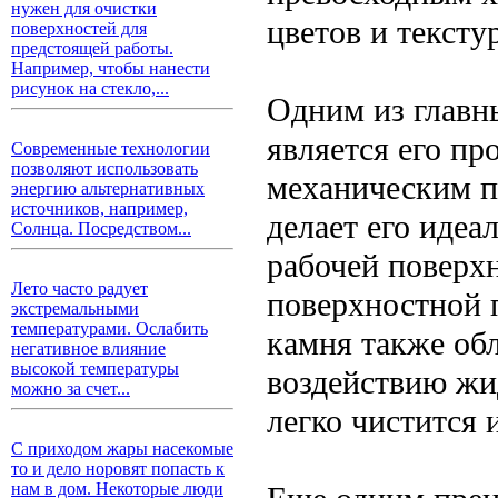
нужен для очистки
цветов и текстур
поверхностей для
предстоящей работы.
Например, чтобы нанести
рисунок на стекло,...
Одним из главн
является его пр
Современные технологии
позволяют использовать
механическим п
энергию альтернативных
источников, например,
делает его иде
Солнца. Посредством...
рабочей поверхн
Лето часто радует
поверхностной 
экстремальными
температурами. Ослабить
камня также об
негативное влияние
высокой температуры
воздействию жид
можно за счет...
легко чистится 
С приходом жары насекомые
то и дело норовят попасть к
нам в дом. Некоторые люди