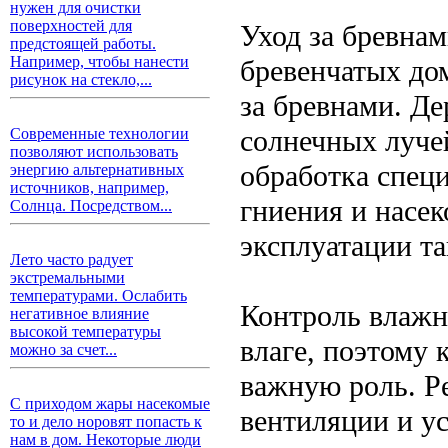
нужен для очистки
поверхностей для
Уход за бревнам
предстоящей работы.
Например, чтобы нанести
бревенчатых дом
рисунок на стекло,...
за бревнами. Де
солнечных луче
Современные технологии
позволяют использовать
обработка спец
энергию альтернативных
источников, например,
гниения и насе
Солнца. Посредством...
эксплуатации та
Лето часто радует
экстремальными
температурами. Ослабить
Контроль влажн
негативное влияние
высокой температуры
влаге, поэтому 
можно за счет...
важную роль. Р
С приходом жары насекомые
вентиляции и у
то и дело норовят попасть к
нам в дом. Некоторые люди