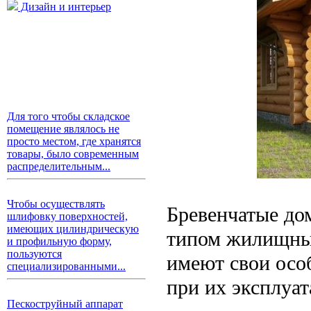
Дизайн и интерьер
Для того чтобы складское
помещение являлось не
просто местом, где хранятся
товары, было современным
распределительным...
Чтобы осуществлять
Бревенчатые до
шлифовку поверхностей,
имеющих цилиндрическую
типом жилищных
и профильную форму,
пользуются
имеют свои осо
специализированными...
при их эксплуат
Пескоструйный аппарат