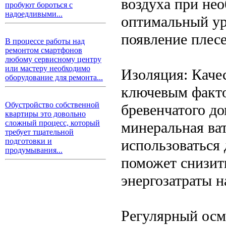
воздуха при не
пробуют бороться с
надоедливыми...
оптимальный ур
появление плесе
В процессе работы над
ремонтом смартфонов
любому сервисному центру
или мастеру необходимо
Изоляция: Каче
оборудование для ремонта...
ключевым факто
Обустройство собственной
бревенчатого до
квартиры это довольно
сложный процесс, который
минеральная ва
требует тщательной
использоваться 
подготовки и
продумывания...
поможет снизит
энергозатраты н
Регулярный осм