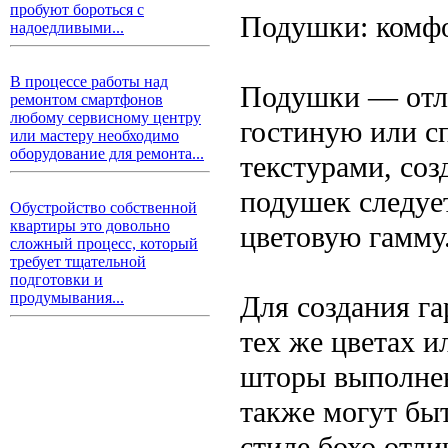
пробуют бороться с
Подушки: комфо
надоедливыми...
В процессе работы над
Подушки — отли
ремонтом смартфонов
любому сервисному центру
гостиную или с
или мастеру необходимо
оборудование для ремонта...
текстурами, со
подушек следует
Обустройство собственной
квартиры это довольно
цветовую гамму
сложный процесс, который
требует тщательной
подготовки и
продумывания...
Для создания г
тех же цветах и
шторы выполнен
также могут бы
стиле бохо отли