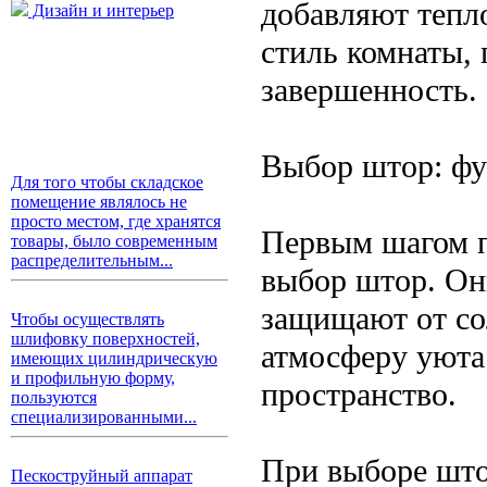
добавляют тепл
Дизайн и интерьер
стиль комнаты, 
завершенность.
Выбор штор: фу
Для того чтобы складское
помещение являлось не
просто местом, где хранятся
Первым шагом п
товары, было современным
распределительным...
выбор штор. Он
защищают от со
Чтобы осуществлять
шлифовку поверхностей,
атмосферу уюта
имеющих цилиндрическую
и профильную форму,
пространство.
пользуются
специализированными...
При выборе што
Пескоструйный аппарат