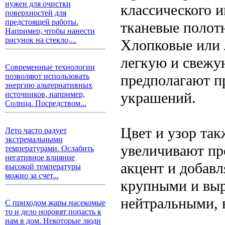
нужен для очистки
классического 
поверхностей для
предстоящей работы.
тканевые полотн
Например, чтобы нанести
рисунок на стекло,...
Хлопковые или 
легкую и свежу
Современные технологии
предполагают п
позволяют использовать
энергию альтернативных
украшений.
источников, например,
Солнца. Посредством...
Цвет и узор та
Лето часто радует
экстремальными
увеличивают пр
температурами. Ослабить
негативное влияние
акцент и добав
высокой температуры
можно за счет...
крупными и выр
нейтральными, в
С приходом жары насекомые
то и дело норовят попасть к
нам в дом. Некоторые люди