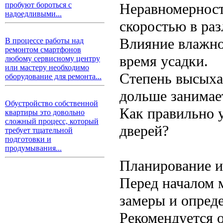
Неравномерност
пробуют бороться с
надоедливыми...
скоростью в раз
Влияние влажно
В процессе работы над
ремонтом смартфонов
время усадки.
любому сервисному центру
или мастеру необходимо
Степень высыха
оборудование для ремонта...
дольше занимает
Обустройство собственной
Как правильно у
квартиры это довольно
сложный процесс, который
дверей?
требует тщательной
подготовки и
продумывания...
Планирование и
Перед началом 
замеры и опред
Рекомендуется 