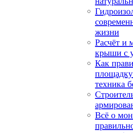
натуральн
Гидроизол
современн
жизни
Расчёт и 
крыши с у
Как прави
площадку:
техника б
Строитель
армирован
Всё о мон
правильно