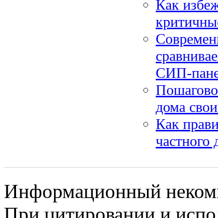
Как избеж
критичны
Современ
сравнива
СИП-пан
Пошаговое
дома свои
Как прави
частного 
Информационный некомме
При цитировании и испо