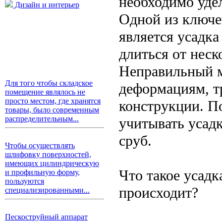
необходимо удел
Дизайн и интерьер
Одной из ключе
является усадк
длиться от неск
Неправильный м
Для того чтобы складское
деформациям, т
помещение являлось не
просто местом, где хранятся
конструкции. П
товары, было современным
распределительным...
учитывать усадк
сруб.
Чтобы осуществлять
шлифовку поверхностей,
имеющих цилиндрическую
Что такое усадк
и профильную форму,
пользуются
происходит?
специализированными...
Пескоструйный аппарат