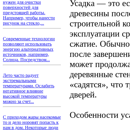
Усадка — это е
нужен для очистки
поверхностей для
древесины посл
предстоящей работы.
Например, чтобы нанести
строительной ко
рисунок на стекло,...
эксплуатации ср
Современные технологии
сжатие. Обычно
позволяют использовать
энергию альтернативных
после завершени
источников, например,
Солнца. Посредством...
может продолжат
деревянные сте
Лето часто радует
экстремальными
«садятся», что 
температурами. Ослабить
негативное влияние
дверей.
высокой температуры
можно за счет...
Особенности ус
С приходом жары насекомые
то и дело норовят попасть к
нам в дом. Некоторые люди