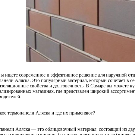
вы ищете современное и эффективное решение для наружной отд
панели Аляска. Это популярный материал, который сочетает в с
изоляционные свойства и долговечность. В Самаре вы можете ку
ализированных магазинах, где представлен широкий ассортиме
водителей.
акое термопанели Аляска и где их применяют?
панели Аляска — это облицовочный материал, состоящий из дву
всего клинкерного кирпича) и внутреннего утеплителя (минераль