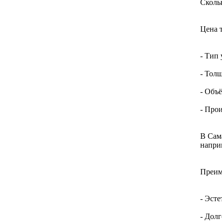
Сколь
Цена 
- Тип
- Тол
- Объ
- Про
В Сам
напри
Преим
- Эст
- Дол