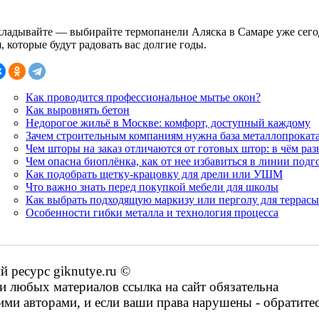
кладывайте — выбирайте термопанели Аляска в Самаре уже сего
, которые будут радовать вас долгие годы.
Как проводится профессиональное мытье окон?
Как выровнять бетон
Недорогое жильё в Москве: комфорт, доступный каждому
Зачем строительным компаниям нужна база металлопрокат
Чем шторы на заказ отличаются от готовых штор: в чём раз
Чем опасна биоплёнка, как от нее избавиться в линии под
Как подобрать щетку-крацовку для дрели или УШМ
Что важно знать перед покупкой мебели для школы
Как выбрать подходящую маркизу или перголу для террасы
Особенности гибки металла и технология процесса
ресурс giknutye.ru ©
 любых материалов ссылка на сайт обязательна
ими авторами, и если ваши права нарушены - обратите