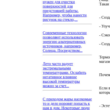
нужен для очистки
Такая
поверхностей для
предстоящей работы.
Например, чтобы нанести
- Соз
рисунок на стекло,...
- Улу
Современные технологии
- Сэк
позволяют использовать
энергию альтернативных
- Соз
источников, например,
Солнца. Посредством...
Термо
магаз
Лето часто радует
экстремальными
температурами. Ослабить
Почем
негативное влияние
высокой температуры
можно за счет...
Если 
котор
С приходом жары насекомые
то и дело норовят попасть к
- Эст
нам в дом. Некоторые люди