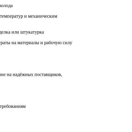
холода
м температур и механическим
делка или штукатурка
траты на материалы и рабочую силу
ние на надёжных поставщиков,
 требованиям