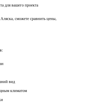
та для вашего проекта
Аляска, сможете сравнить цены,
в:
ан
шний вид
лодным климатом
ки