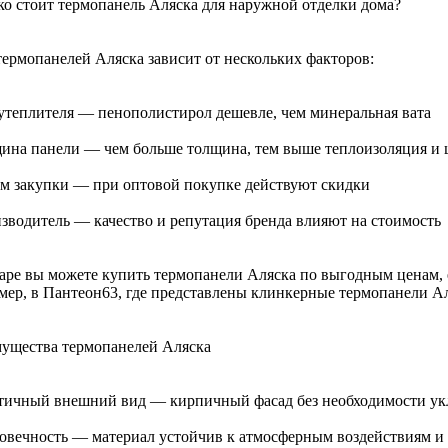
ко стоит термопанель Аляска для наружной отделки дома?
термопанелей Аляска зависит от нескольких факторов:
 утеплителя — пенополистирол дешевле, чем минеральная вата
щина панели — чем больше толщина, тем выше теплоизоляция и 
ём закупки — при оптовой покупке действуют скидки
изводитель — качество и репутация бренда влияют на стоимость
аре вы можете купить термопанели Аляска по выгодным ценам, 
мер, в Пантеон63, где представлены клинкерные термопанели Ал
ущества термопанелей Аляска
етичный внешний вид — кирпичный фасад без необходимости ук
говечность — материал устойчив к атмосферным воздействиям 