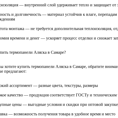
лоизоляция — внутренний слой удерживает тепло и защищает от 
чность и долговечность — материал устойчив к влаге, перепада
ждениям
стота монтажа — не требуется дополнительная теплоизоляция, от
номия времени и денег — ускоряет процесс отделки и снижает за
упить термопанели Аляска в Самаре?
вы хотите купить термопанели Аляска в Самаре, обратите внима
ые предлагают:
окий ассортимент — разные цвета, текстуры, размеры
окое качество — продукция соответствует ГОСТу и техническим
тупные цены — выгодные условия и скидки при оптовой закупке
тавка — возможность получения товара в удобное время и место