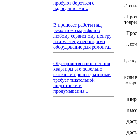
пробуют бороться с
- Теп
надоедливыми...
- Про
повре
В процессе работы над
ремонтом смартфонов
- Про
любому сервисному центру
или мастеру необходимо
- Эко
оборудование для ремонта...
Где к
Обустройство собственной
квартиры это довольно
сложный процесс, который
Если 
требует тщательной
котор
подготовки и
продумывания...
- Шир
- Выс
- Дос
- Дос