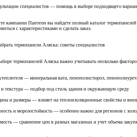
сультации специалистов — помощь в выборе подходящего вариан
йте кампании Пантеон вы найдете полный каталог термопанелей 
миться с характеристиками и сделать заказ.
ыбрать термопанели Аляска: советы специалистов
ыборе термопанелей Аляска важно учитывать несколько факторо
 утеплителя — минеральная вата, пенополистирол, пенополиурет
т и текстура — подбор под стиль здания и окружающую среду
щина и размеры — влияет на теплоизоляционные свойства и вне
чность и морозостойкость — особенно важно для регионов с хо
имость — сравнение цен в разных магазинах и учет объема закуп