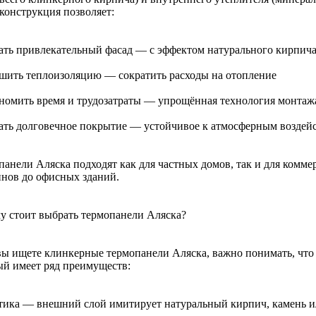
 конструкция позволяет:
дать привлекательный фасад — с эффектом натурального кирпич
чшить теплоизоляцию — сократить расходы на отопление
ономить время и трудозатраты — упрощённая технология монтаж
дать долговечное покрытие — устойчивое к атмосферным воздей
панели Аляска подходят как для частных домов, так и для комме
инов до офисных зданий.
у стоит выбрать термопанели Аляска?
вы ищете клинкерные термопанели Аляска, важно понимать, что
ый имеет ряд преимуществ:
етика — внешний слой имитирует натуральный кирпич, камень и