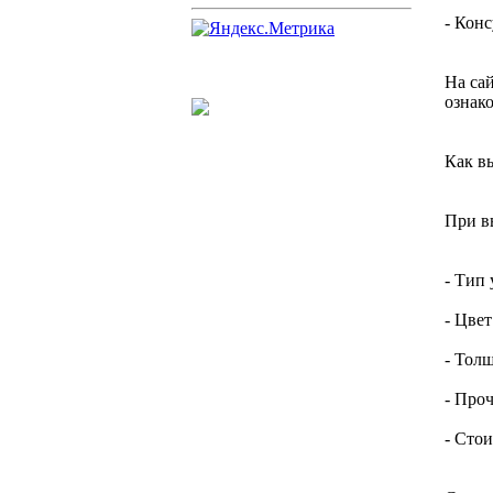
- Кон
На са
ознако
Как в
При в
- Тип
- Цве
- Тол
- Про
- Сто