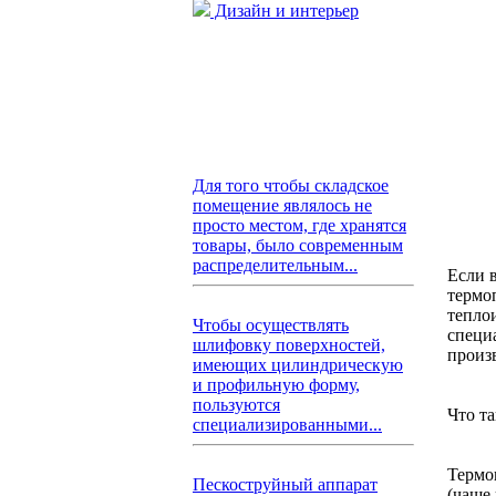
Дизайн и интерьер
Для того чтобы складское
помещение являлось не
просто местом, где хранятся
товары, было современным
распределительным...
Если 
термо
тепло
Чтобы осуществлять
специ
шлифовку поверхностей,
произ
имеющих цилиндрическую
и профильную форму,
пользуются
Что т
специализированными...
Термо
Пескоструйный аппарат
(чаще 