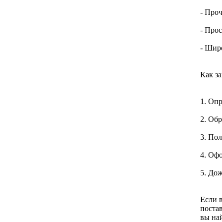
- Про
- Про
- Шир
Как з
1. Оп
2. Об
3. По
4. Оф
5. До
Если 
поста
вы на