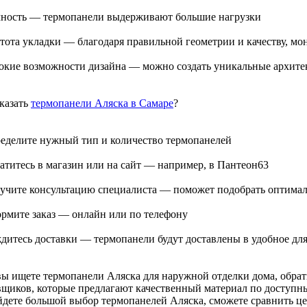
чность — термопанели выдерживают большие нагрузки
стота укладки — благодаря правильной геометрии и качеству, мо
окие возможности дизайна — можно создать уникальные архит
аказать
термопанели Аляска в Самаре
?
ределите нужный тип и количество термопанелей
ратитесь в магазин или на сайт — например, в Пантеон63
лучите консультацию специалиста — поможет подобрать оптима
ормите заказ — онлайн или по телефону
ждитесь доставки — термопанели будут доставлены в удобное для
вы ищете термопанели Аляска для наружной отделки дома, обра
вщиков, которые предлагают качественный материал по доступн
йдете большой выбор термопанелей Аляска, сможете сравнить цен