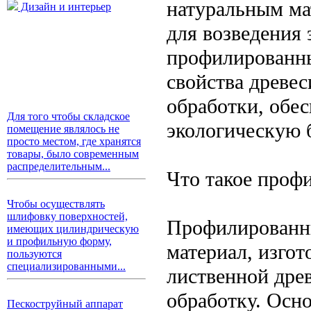
натуральным ма
Дизайн и интерьер
для возведения
профилированны
свойства древе
обработки, обес
Для того чтобы складское
экологическую 
помещение являлось не
просто местом, где хранятся
товары, было современным
распределительным...
Что такое проф
Чтобы осуществлять
шлифовку поверхностей,
Профилированн
имеющих цилиндрическую
и профильную форму,
материал, изго
пользуются
специализированными...
лиственной дре
обработку. Осн
Пескоструйный аппарат