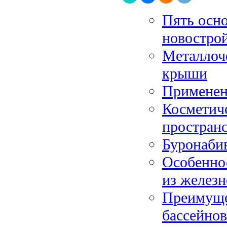
Пять осн
новостро
Металлоч
крыши
Применен
Косметиче
простран
Буронабив
Особеннос
из желез
Преимуще
бассейнов