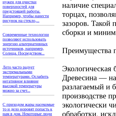
нужен для очистки
наличие специа
поверхностей для
предстоящей работы.
торцах, позвол
Например, чтобы нанести
рисунок на стекло,...
зазоров. Такой 
сборки и миним
Современные технологии
позволяют использовать
энергию альтернативных
Преимущества п
источников, например,
Солнца. Посредством...
Экологическая 
Лето часто радует
экстремальными
Древесина — на
температурами. Ослабить
негативное влияние
разлагаемый и б
высокой температуры
можно за счет...
производстве п
экологически ч
С приходом жары насекомые
то и дело норовят попасть к
обработки, иск
нам в дом. Некоторые люди