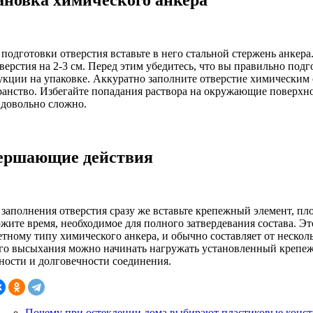
ановка химического анкера
подготовки отверстия вставьте в него стальной стержень анкера.
верстия на 2-3 см. Перед этим убедитесь, что вы правильно подг
укции на упаковке. Аккуратно заполните отверстие химическим 
ранство. Избегайте попадания раствора на окружающие поверхн
 довольно сложно.
ершающие действия
 заполнения отверстия сразу же вставьте крепежный элемент, пл
жите время, необходимое для полного затвердевания состава. Э
тному типу химического анкера, и обычно составляет от несколь
го высыхания можно начинать нагружать установленный крепеж.
ности и долговечности соединения.
Почему при остеклении дома выбирают пластиковые конс