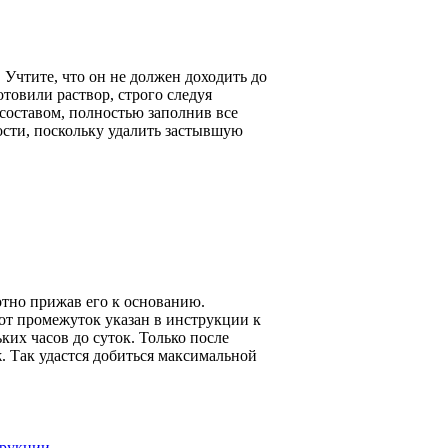
 Учтите, что он не должен доходить до
отовили раствор, строго следуя
составом, полностью заполнив все
ости, поскольку удалить застывшую
отно прижав его к основанию.
тот промежуток указан в инструкции к
ких часов до суток. Только после
 Так удастся добиться максимальной
трукции