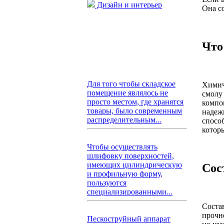
Дизайн и интерьер
Она с
Что
Для того чтобы складское
Химич
помещение являлось не
смолу
просто местом, где хранятся
компо
товары, было современным
надеж
распределительным...
спосо
котор
Чтобы осуществлять
шлифовку поверхностей,
имеющих цилиндрическую
Сос
и профильную форму,
пользуются
специализированными...
Соста
прочн
Пескоструйный аппарат