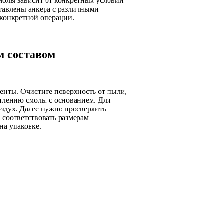
молы зависит от конкретных условий
тавлены анкера с различными
 конкретной операции.
м составом
енты. Очистите поверхность от пыли,
еплению смолы с основанием. Для
оздух. Далее нужно просверлить
 соответствовать размерам
на упаковке.