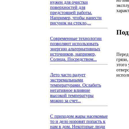
но им
нужен для очистки
экспл
поверхностей для
харак
предстоящей работы.
Например, чтобы нанести
рисунок на стекло,...
Под
Современные технологии
позволяют использовать
энергию альтернативных
источников, например,
Перед
Солнца. Посредством...
грязи
этого
отвер
Лето часто радует
исполь
экстремальными
температурами. Ослабить
негативное влияние
высокой температуры
можно за счет...
С приходом жары насекомые
то и дело норовят попасть к
нам в дом. Некоторые люди