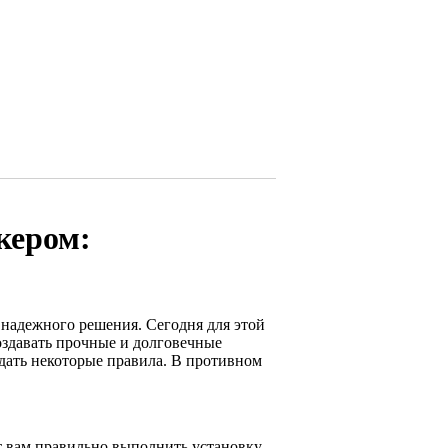
кером:
 надежного решения. Сегодня для этой
оздавать прочные и долговечные
дать некоторые правила. В противном
т вам правильно выполнить установку.