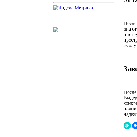
Уст
После 
дна от
инстр
прост
смолу
Зав
После
Выдер
конкре
полно
надеж