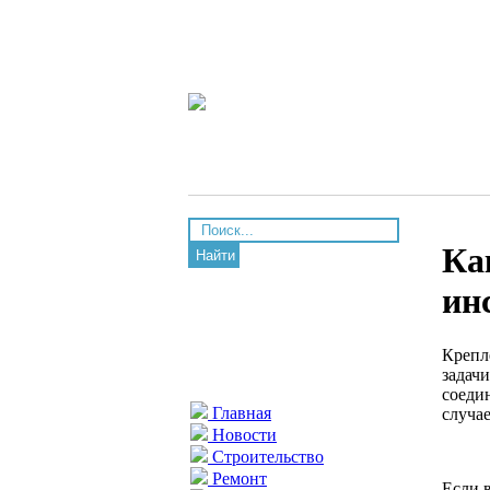
Ка
Найти
ин
Крепл
задач
соеди
Главная
случа
Новости
Строительство
Ремонт
Если 