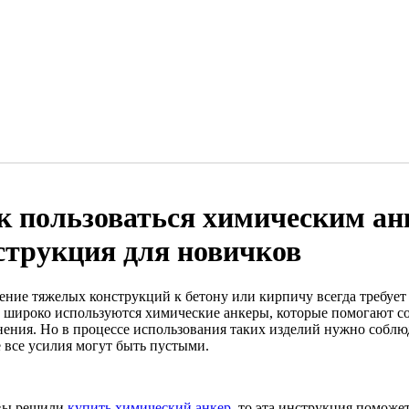
к пользоваться химическим ан
струкция для новичков
ение тяжелых конструкций к бетону или кирпичу всегда требует
и широко используются химические анкеры, которые помогают с
нения. Но в процессе использования таких изделий нужно соблю
е все усилия могут быть пустыми.
вы решили
купить химический анкер
, то эта инструкция поможе