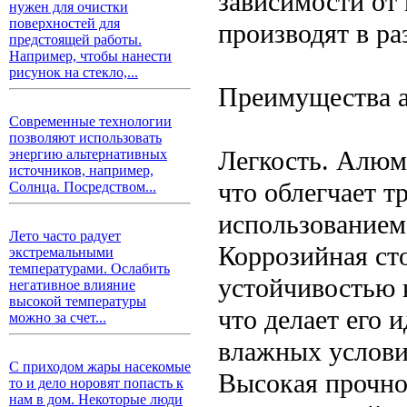
зависимости от 
нужен для очистки
поверхностей для
производят в р
предстоящей работы.
Например, чтобы нанести
рисунок на стекло,...
Преимущества 
Современные технологии
позволяют использовать
Легкость. Алюм
энергию альтернативных
источников, например,
что облегчает 
Солнца. Посредством...
использованием
Лето часто радует
Коррозийная ст
экстремальными
температурами. Ослабить
устойчивостью к
негативное влияние
высокой температуры
что делает его 
можно за счет...
влажных услови
С приходом жары насекомые
Высокая прочнос
то и дело норовят попасть к
нам в дом. Некоторые люди