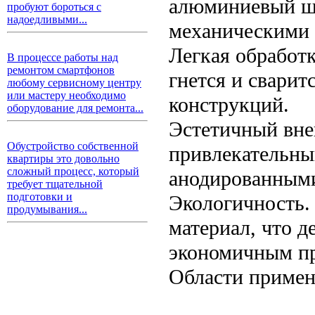
алюминиевый ш
пробуют бороться с
надоедливыми...
механическими 
Легкая обработк
В процессе работы над
ремонтом смартфонов
гнется и сварит
любому сервисному центру
или мастеру необходимо
конструкций.
оборудование для ремонта...
Эстетичный вн
Обустройство собственной
привлекательны
квартиры это довольно
сложный процесс, который
анодированными
требует тщательной
подготовки и
Экологичность
продумывания...
материал, что д
экономичным пр
Области приме