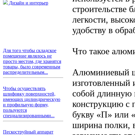
Дизайн и интерьер
строительстве 
легкости, высок
удобству в обра
Что такое алюм
Для того чтобы складское
помещение являлось не
просто местом, где хранятся
товары, было современным
Алюминиевый ш
распределительным...
изготовленный 
Чтобы осуществлять
собой длинную 
шлифовку поверхностей,
имеющих цилиндрическую
конструкцию с
и профильную форму,
пользуются
букву «П» или 
специализированными...
ширина полки, 
Пескоструйный аппарат