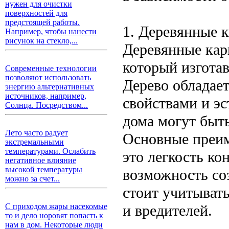
нужен для очистки
поверхностей для
предстоящей работы.
1. Деревянные 
Например, чтобы нанести
рисунок на стекло,...
Деревянные кар
который изготав
Современные технологии
позволяют использовать
Дерево обладае
энергию альтернативных
источников, например,
свойствами и э
Солнца. Посредством...
дома могут быт
Лето часто радует
Основные преи
экстремальными
температурами. Ослабить
это легкость ко
негативное влияние
высокой температуры
возможность со
можно за счет...
стоит учитывать
и вредителей.
С приходом жары насекомые
то и дело норовят попасть к
нам в дом. Некоторые люди