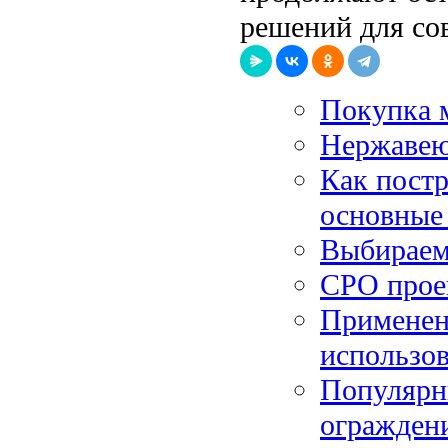
решений для со
Покупка м
Нержаве
Как постр
основные
Выбираем
СРО прое
Применен
использо
Популярн
ограждени