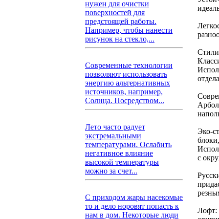
нужен для очистки
идеал
поверхностей для
предстоящей работы.
Легко
Например, чтобы нанести
разно
рисунок на стекло,...
Стили
Класс
Современные технологии
Испол
позволяют использовать
отдел
энергию альтернативных
источников, например,
Совре
Солнца. Посредством...
Арбол
напол
Лето часто радует
Эко-с
экстремальными
блоки
температурами. Ослабить
Испол
негативное влияние
с окр
высокой температуры
можно за счет...
Русск
прида
резны
С приходом жары насекомые
то и дело норовят попасть к
Лофт:
нам в дом. Некоторые люди