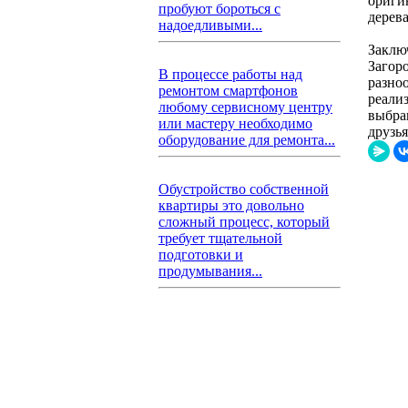
ориги
пробуют бороться с
дерев
надоедливыми...
Заклю
Загор
В процессе работы над
разно
ремонтом смартфонов
реали
любому сервисному центру
выбра
или мастеру необходимо
друзь
оборудование для ремонта...
Обустройство собственной
квартиры это довольно
сложный процесс, который
требует тщательной
подготовки и
продумывания...