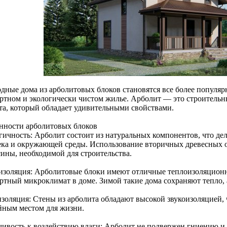
дные дома из арболитовых блоков становятся все более популярн
ртном и экологически чистом жилье. Арболит — это строительны
та, который обладает удивительными свойствами.
нности арболитовых блоков
гичность: Арболит состоит из натуральных компонентов, что дел
ека и окружающей среды. Использование вторичных древесных о
сины, необходимой для строительства.
изоляция: Арболитовые блоки имеют отличные теплоизоляционны
ртный микроклимат в доме. Зимой такие дома сохраняют тепло, 
изоляция: Стены из арболита обладают высокой звукоизоляцией,
йным местом для жизни.
чивость к воздействию влаги: Арболит не подвержен гниению и н