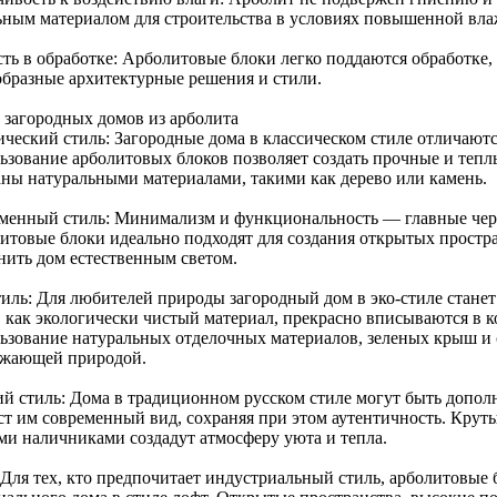
ьным материалом для строительства в условиях повышенной вла
сть в обработке: Арболитовые блоки легко поддаются обработке, 
образные архитектурные решения и стили.
 загородных домов из арболита
ический стиль: Загородные дома в классическом стиле отличают
ьзование арболитовых блоков позволяет создать прочные и тепл
аны натуральными материалами, такими как дерево или камень.
менный стиль: Минимализм и функциональность — главные чер
итовые блоки идеально подходят для создания открытых простра
нить дом естественным светом.
тиль: Для любителей природы загородный дом в эко-стиле стане
, как экологически чистый материал, прекрасно вписываются в 
ьзование натуральных отделочных материалов, зеленых крыш и
ужающей природой.
ий стиль: Дома в традиционном русском стиле могут быть допол
ст им современный вид, сохраняя при этом аутентичность. Крут
ми наличниками создадут атмосферу уюта и тепла.
 Для тех, кто предпочитает индустриальный стиль, арболитовые 