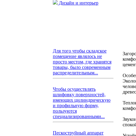
Дизайн и интерьер
Для того чтобы складское
Загоро
помещение являлось не
комфо
просто местом, где хранятся
цемен
товары, было современным
распределительным...
Особе
Эколо
челов
Чтобы осуществлять
древе
шлифовку поверхностей,
имеющих цилиндрическую
Тепло
и профильную форму,
комфо
пользуются
специализированными...
Звуко
споко
Пескоструйный аппарат
Устой