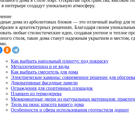
нального дома в стиле лофт. Открытые пространства, высокие по
а в интерьере создадут уникальную атмосферу.
чение
одные дома из арболитовых блоков — это отличный выбор для тех
образие в архитектурных решениях. Благодаря своим уникальным
зовать любые стилистические идеи, создавая уютное и теплое пр
нного стиля, такие дома станут надежным укрытием и местом, гд
ями.
Как выбрать напольный плинтус под покраску
Металлочерепица и ее виды
Как выбрать смеситель для дома
Электрические камины: современное решение для обогре
Декоративные фасадные ламели
Ограждения для спортивных площадок
Планкен из термодерева
Межкомнатные двери из натуральных материалов: практич
Тюль на окна: красота вашего дома
Особенности и сфера использования геотекстиля дорнит