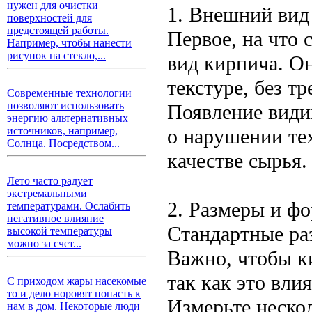
нужен для очистки
1. Внешний вид
поверхностей для
предстоящей работы.
Первое, на что
Например, чтобы нанести
рисунок на стекло,...
вид кирпича. О
текстуре, без т
Современные технологии
позволяют использовать
Появление види
энергию альтернативных
о нарушении те
источников, например,
Солнца. Посредством...
качестве сырья.
Лето часто радует
экстремальными
2. Размеры и ф
температурами. Ослабить
негативное влияние
Стандартные ра
высокой температуры
можно за счет...
Важно, чтобы к
так как это вли
С приходом жары насекомые
то и дело норовят попасть к
Измерьте неско
нам в дом. Некоторые люди