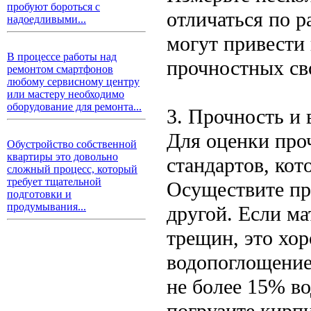
пробуют бороться с
отличаться по 
надоедливыми...
могут привести
В процессе работы над
прочностных св
ремонтом смартфонов
любому сервисному центру
или мастеру необходимо
оборудование для ремонта...
3. Прочность и
Для оценки про
Обустройство собственной
квартиры это довольно
стандартов, кот
сложный процесс, который
требует тщательной
Осуществите пр
подготовки и
продумывания...
другой. Если ма
трещин, это хо
водопоглощение
не более 15% во
погрузите кирпи