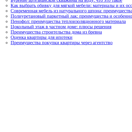
Бурение артезианской скважины на воду: что это такое
Как выбрать обивку для мягкой мебели: материалы и их ос
Современная мебель из натурального шпона: преимуществ
Полиуретановый паркетный лак: преимущества и особенно
Пенофол: преимущества теплоизоляционного материала
Цокольный этаж в частном доме: плюсы решения
Преимущества строительства дома из бревна
Оценка квартиры для ипотеки
Преимущества покупки квартиры через агентство