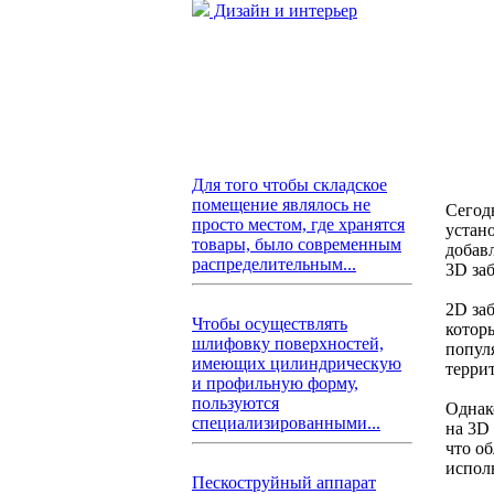
Дизайн и интерьер
Для того чтобы складское
помещение являлось не
Сегод
просто местом, где хранятся
устан
товары, было современным
добав
распределительным...
3D за
2D за
Чтобы осуществлять
котор
шлифовку поверхностей,
попул
имеющих цилиндрическую
терри
и профильную форму,
пользуются
Однак
специализированными...
на 3D
что о
испол
Пескоструйный аппарат