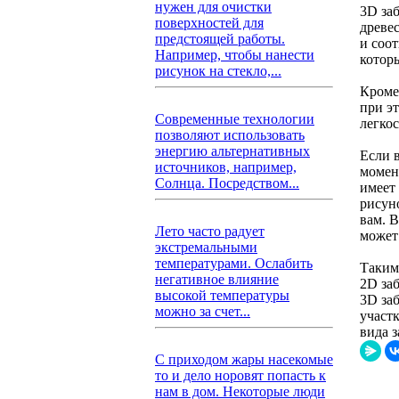
нужен для очистки
3D за
поверхностей для
древе
предстоящей работы.
и соо
Например, чтобы нанести
котор
рисунок на стекло,...
Кроме
при э
Современные технологии
легко
позволяют использовать
энергию альтернативных
Если 
источников, например,
момен
Солнца. Посредством...
имеет
рисун
вам. 
Лето часто радует
может
экстремальными
температурами. Ослабить
Таким
негативное влияние
2D за
высокой температуры
3D за
можно за счет...
участ
вида 
С приходом жары насекомые
то и дело норовят попасть к
нам в дом. Некоторые люди