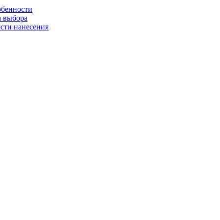
обенности
а выбора
сти нанесения