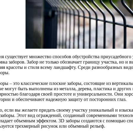
ня существует множество способов обустройства приусадебного у
овка заборов. Забор не только обозначает границу участка, но 
ляя красоты и стиля всему ландшафту. Среди разнообразных вид
боры.
боры – это классические плоские заборы, состоящие из вертикал
ые могут быть выполнены из металла, дерева, пластика и других
ярностью благодаря своей простоте и универсальности. Они хор
тории и обеспечивают надежную защиту от посторонних глаз.
о, если вы желаете придать своему участку уникальный и изыск
 заборы. Этот вид ограждений, созданный современными техноло
бладает объемным эффектом. 3D заборы создаются с помощью сп
ьзуется трехмерный рисунок или объемный рельеф.