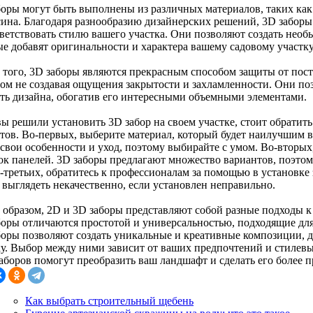
боры могут быть выполнены из различных материалов, таких как 
сина. Благодаря разнообразию дизайнерских решений, 3D забор
тветствовать стилю вашего участка. Они позволяют создать нео
ые добавят оригинальности и характера вашему садовому участку
 того, 3D заборы являются прекрасным способом защиты от пост
том не создавая ощущения закрытости и захламленности. Они по
сть дизайна, обогатив его интересными объемными элементами.
вы решили установить 3D забор на своем участке, стоит обратит
тов. Во-первых, выберите материал, который будет наилучшим 
 свои особенности и уход, поэтому выбирайте с умом. Во-вторых
ок панелей. 3D заборы предлагают множество вариантов, поэтом
В-третьих, обратитесь к профессионалам за помощью в установке
 выглядеть некачественно, если установлен неправильно.
 образом, 2D и 3D заборы представляют собой разные подходы 
боры отличаются простотой и универсальностью, подходящие для 
боры позволяют создать уникальные и креативные композиции, д
ку. Выбор между ними зависит от ваших предпочтений и стилевы
заборов помогут преобразить ваш ландшафт и сделать его более
Как выбрать строительный щебень