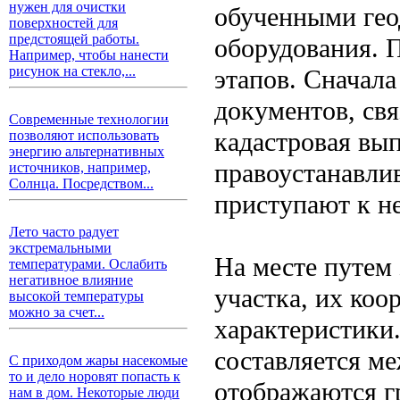
нужен для очистки
обученными гео
поверхностей для
предстоящей работы.
оборудования. 
Например, чтобы нанести
рисунок на стекло,...
этапов. Сначала
документов, св
Современные технологии
кадастровая вып
позволяют использовать
энергию альтернативных
правоустанавли
источников, например,
Солнца. Посредством...
приступают к н
Лето часто радует
экстремальными
На месте путем
температурами. Ослабить
негативное влияние
участка, их коо
высокой температуры
можно за счет...
характеристики
составляется ме
С приходом жары насекомые
то и дело норовят попасть к
отображаются гр
нам в дом. Некоторые люди