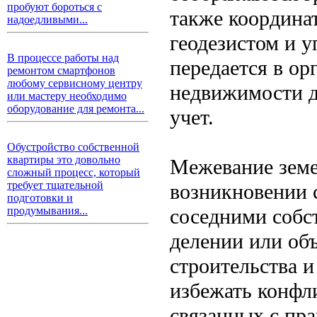
пробуют бороться с
также координа
надоедливыми...
геодезистом и 
В процессе работы над
передается в ор
ремонтом смартфонов
любому сервисному центру
недвижимости д
или мастеру необходимо
оборудование для ремонта...
учет.
Обустройство собственной
квартиры это довольно
Межевание земе
сложный процесс, который
требует тщательной
возникновении 
подготовки и
соседними собст
продумывания...
делении или об
строительства и
избежать конфл
связанных с пра