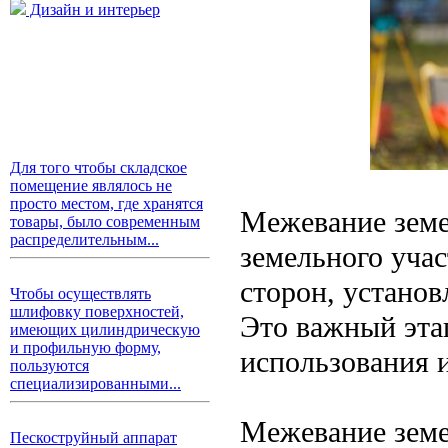
Дизайн и интерьер
Для того чтобы складское
помещение являлось не
просто местом, где хранятся
Межевание земе
товары, было современным
распределительным...
земельного учас
сторон, установ
Чтобы осуществлять
шлифовку поверхностей,
Это важный эта
имеющих цилиндрическую
и профильную форму,
использования и
пользуются
специализированными...
Межевание земе
Пескоструйный аппарат