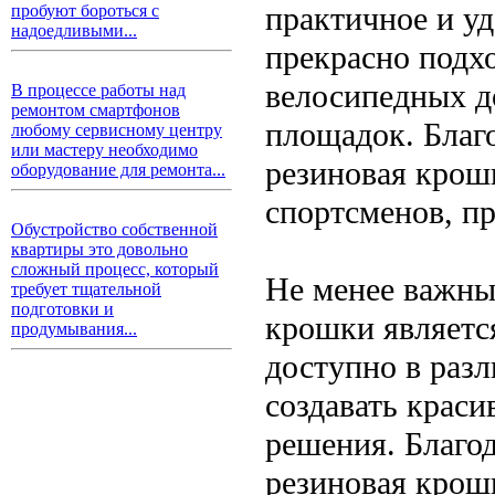
практичное и у
пробуют бороться с
надоедливыми...
прекрасно подх
велосипедных д
В процессе работы над
ремонтом смартфонов
площадок. Благ
любому сервисному центру
или мастеру необходимо
резиновая крош
оборудование для ремонта...
спортсменов, п
Обустройство собственной
квартиры это довольно
сложный процесс, который
Не менее важны
требует тщательной
подготовки и
крошки является
продумывания...
доступно в разл
создавать крас
решения. Благо
резиновая крош