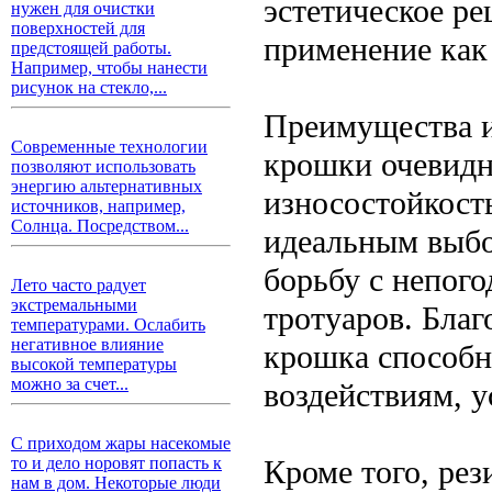
эстетическое ре
нужен для очистки
поверхностей для
применение как 
предстоящей работы.
Например, чтобы нанести
рисунок на стекло,...
Преимущества и
Современные технологии
крошки очевидн
позволяют использовать
энергию альтернативных
износостойкость
источников, например,
Солнца. Посредством...
идеальным выбо
борьбу с непого
Лето часто радует
экстремальными
тротуаров. Благ
температурами. Ослабить
негативное влияние
крошка способн
высокой температуры
можно за счет...
воздействиям, 
С приходом жары насекомые
Кроме того, рез
то и дело норовят попасть к
нам в дом. Некоторые люди