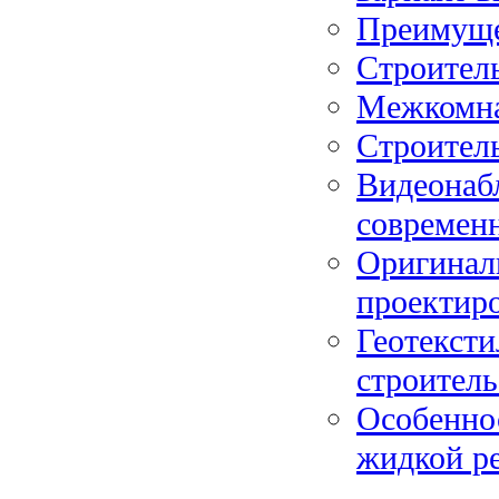
Преимуще
Строитель
Межкомнат
Строитель
Видеонабл
современ
Оригинал
проектир
Геотексти
строитель
Особенно
жидкой р