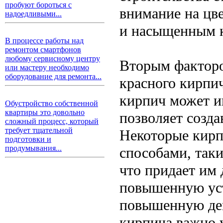
пробуют бороться с
внимание на цв
надоедливыми...
и насыщенным к
В процессе работы над
ремонтом смартфонов
любому сервисному центру
Вторым факторо
или мастеру необходимо
оборудование для ремонта...
красного кирпич
кирпич может и
Обустройство собственной
квартиры это довольно
позволяет созда
сложный процесс, который
требует тщательной
Некоторые кирп
подготовки и
продумывания...
способами, так
что придает им
повышенную уст
повышенную дек
кирпича важно у