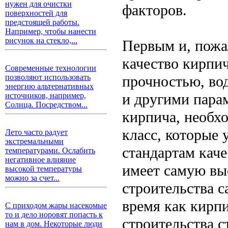
нужен для очистки
факторов.
поверхностей для
предстоящей работы.
Например, чтобы нанести
рисунок на стекло,...
Первым и, пожа
качество кирпич
Современные технологии
прочностью, во
позволяют использовать
энергию альтернативных
и другими парам
источников, например,
Солнца. Посредством...
кирпича, необх
класс, которые
Лето часто радует
экстремальными
стандартам кач
температурами. Ослабить
негативное влияние
имеет самую вы
высокой температуры
можно за счет...
строительства 
время как кирп
С приходом жары насекомые
то и дело норовят попасть к
строительства с
нам в дом. Некоторые люди