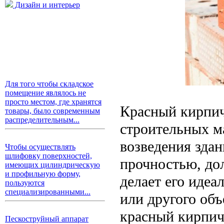
Дизайн и интерьер
Для того чтобы складское
помещение являлось не
просто местом, где хранятся
Красный кирпич
товары, было современным
распределительным...
строительных м
возведения здан
Чтобы осуществлять
шлифовку поверхностей,
прочностью, до
имеющих цилиндрическую
и профильную форму,
делает его идеа
пользуются
специализированными...
или другого объ
красный кирпич
Пескоструйный аппарат