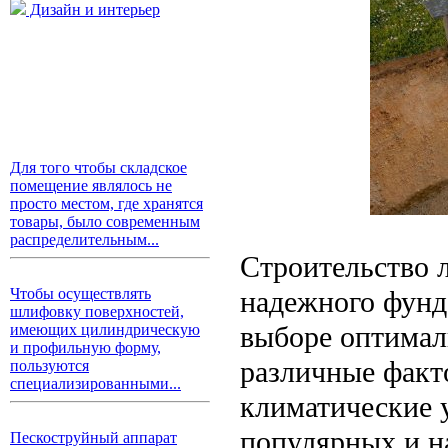
Дизайн и интерьер
Для того чтобы складское
помещение являлось не
просто местом, где хранятся
товары, было современным
распределительным...
Строительство л
надежного фунд
Чтобы осуществлять
шлифовку поверхностей,
выборе оптимал
имеющих цилиндрическую
и профильную форму,
различные факто
пользуются
специализированными...
климатические 
популярных и н
Пескоструйный аппарат