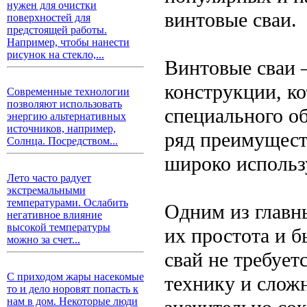
нужен для очистки
винтовые сваи.
поверхностей для
предстоящей работы.
Например, чтобы нанести
рисунок на стекло,...
Винтовые сваи 
конструкции, к
Современные технологии
позволяют использовать
специального о
энергию альтернативных
источников, например,
ряд преимущест
Солнца. Посредством...
широко использу
Лето часто радует
экстремальными
температурами. Ослабить
Одним из главн
негативное влияние
высокой температуры
их простота и 
можно за счет...
свай не требуе
С приходом жары насекомые
технику и слож
то и дело норовят попасть к
нам в дом. Некоторые люди