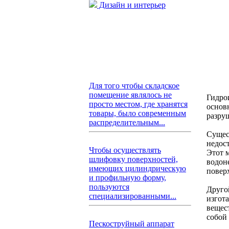
Дизайн и интерьер
Для того чтобы складское
помещение являлось не
Гидро
просто местом, где хранятся
основн
товары, было современным
разру
распределительным...
Сущес
недос
Чтобы осуществлять
Этот 
шлифовку поверхностей,
водон
имеющих цилиндрическую
поверх
и профильную форму,
пользуются
Друго
специализированными...
изгот
вещес
собой
Пескоструйный аппарат