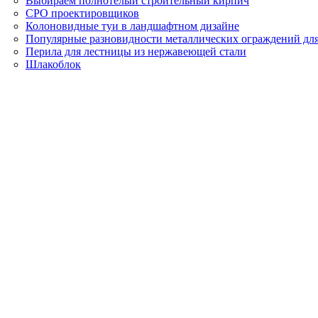
Выбираем полнотелый строительный кирпич
СРО проектировщиков
Колоновидные туи в ландшафтном дизайне
Популярные разновидности металлических ограждений для
Перила для лестницы из нержавеющей стали
Шлакоблок