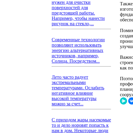
нужен для очистки
Также
поверхностей для
изгот
предстоящей работы.
фунда
Например, чтобы нанести
обесп
рисунок на стекло,...
Помим
созда
Современные технологии
прони
позволяют использовать
улучш
энергию альтернативных
источников, например,
Важно
Солнца. Посредством...
строе
как п
Лето часто радует
Поэто
экстремальными
профе
температурами. Ослабить
плани
негативное влияние
соору
высокой температуры
можно за счет...
С приходом жары насекомые
то и дело норовят попасть к
нам в дом. Некоторые люди