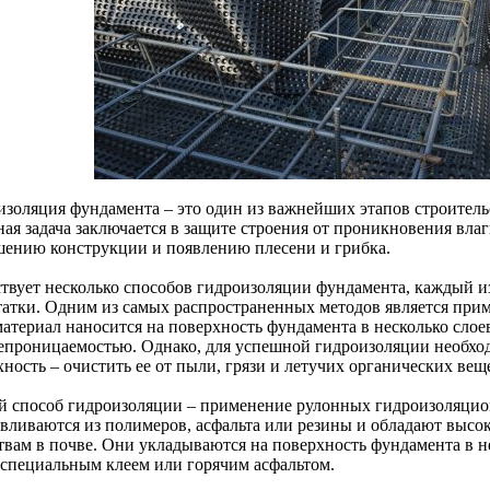
изоляция фундамента – это один из важнейших этапов строитель
ая задача заключается в защите строения от проникновения влаг
шению конструкции и появлению плесени и грибка.
твует несколько способов гидроизоляции фундамента, каждый и
татки. Одним из самых распространенных методов является при
материал наносится на поверхность фундамента в несколько слое
епроницаемостью. Однако, для успешной гидроизоляции необхо
ность – очистить ее от пыли, грязи и летучих органических вещ
й способ гидроизоляции – применение рулонных гидроизоляцио
авливаются из полимеров, асфальта или резины и обладают высо
твам в почве. Они укладываются на поверхность фундамента в н
 специальным клеем или горячим асфальтом.