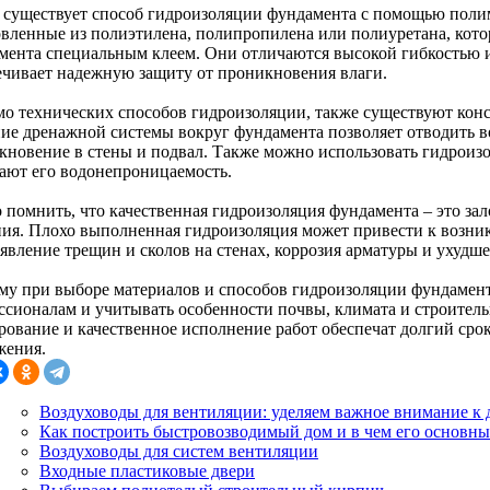
 существует способ гидроизоляции фундамента с помощью поли
овленные из полиэтилена, полипропилена или полиуретана, кото
мента специальным клеем. Они отличаются высокой гибкостью и 
ечивает надежную защиту от проникновения влаги.
о технических способов гидроизоляции, также существуют кон
ние дренажной системы вокруг фундамента позволяет отводить во
кновение в стены и подвал. Также можно использовать гидроизо
ают его водонепроницаемость.
 помнить, что качественная гидроизоляция фундамента – это за
ния. Плохо выполненная гидроизоляция может привести к возни
оявление трещин и сколов на стенах, коррозия арматуры и ухудш
му при выборе материалов и способов гидроизоляции фундамент
ссионалам и учитывать особенности почвы, климата и строитель
рование и качественное исполнение работ обеспечат долгий сро
жения.
Воздуховоды для вентиляции: уделяем важное внимание к 
Как построить быстровозводимый дом и в чем его основн
Воздуховоды для систем вентиляции
Входные пластиковые двери