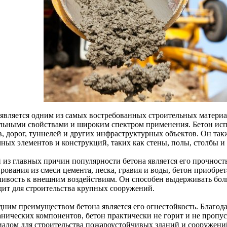
 является одним из самых востребованных строительных материал
льными свойствами и широким спектром применения. Бетон испо
в, дорог, туннелей и других инфраструктурных объектов. Он так
чных элементов и конструкций, таких как стены, полы, столбы 
из главных причин популярности бетона является его прочность 
рования из смеси цемента, песка, гравия и воды, бетон приобре
чивость к внешним воздействиям. Он способен выдерживать бол
дит для строительства крупных сооружений.
дним преимуществом бетона является его огнестойкость. Благо
анических компонентов, бетон практически не горит и не пропуск
иалом для строительства пожароустойчивых зданий и сооружени