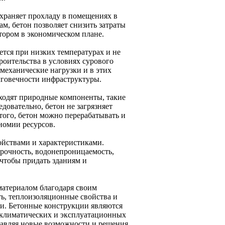
храняет прохладу в помещениях в
ам, бетон позволяет снизить затраты
тором в экономическом плане.
ется при низких температурах и не
роительства в условиях сурового
механические нагрузки и в этих
лговечности инфраструктуры.
входят природные компоненты, такие
довательно, бетон не загрязняет
того, бетон можно перерабатывать и
номии ресурсов.
ойствами и характеристиками.
рочность, водонепроницаемость,
 чтобы придать зданиям и
материалом благодаря своим
ь, теплоизоляционные свойства и
ли. Бетонные конструкции являются
 климатических и эксплуатационных
ставляя новые возможности и решения