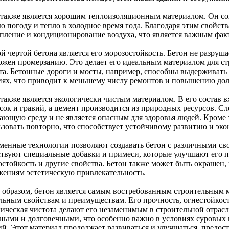
 также является хорошим теплоизоляционным материалом. Он со
 погоду и тепло в холодное время года. Благодаря этим свойств
опление и кондиционирование воздуха, что является важным фак
 чертой бетона является его морозостойкость. Бетон не разруша
ржен промерзанию. Это делает его идеальным материалом для ст
та. Бетонные дороги и мосты, например, способны выдерживать 
иях, что приводит к меньшему числу ремонтов и повышению до
 также является экологически чистым материалом. В его состав 
сок и гравий, а цемент производится из природных ресурсов. Сле
ающую среду и не является опасным для здоровья людей. Кроме 
ьзовать повторно, что способствует устойчивому развитию и эко
менные технологии позволяют создавать бетон с различными св
твуют специальные добавки и примеси, которые улучшают его п
остойкость и другие свойства. Бетон также может быть окрашен,
жениям эстетическую привлекательность.
 образом, бетон является самым востребованным строительным 
льным свойствам и преимуществам. Его прочность, огнестойкост
гическая чистота делают его незаменимым в строительной отрас
ными и долговечными, что особенно важно в условиях суровых
ий. Этот материал продолжает развиваться и улучшаться, предо