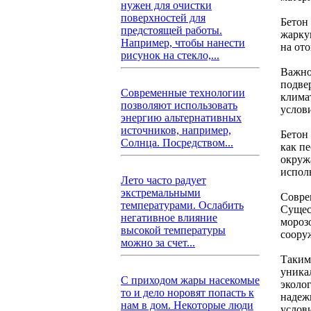
нужен для очистки
поверхностей для
Бетон
предстоящей работы.
жаркую
Например, чтобы нанести
на от
рисунок на стекло,...
Важной
подве
Современные технологии
клима
позволяют использовать
услов
энергию альтернативных
источников, например,
Бетон
Солнца. Посредством...
как пе
окруж
испол
Лето часто радует
экстремальными
Совре
температурами. Ослабить
Сущес
негативное влияние
мороз
высокой температуры
соору
можно за счет...
Таким
уника
С приходом жары насекомые
эколо
то и дело норовят попасть к
надеж
нам в дом. Некоторые люди
услов