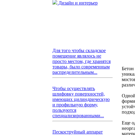
Дизайн и интерьер
Для того чтобы складское
помещение являлось не
просто местом, где хранятся
товары, было современным
Бетон
распределительным...
уника
мосто
разли
Чтобы осуществлять
шлифовку поверхностей,
Одной 
имеющих цилиндрическую
форми
и профильную форму,
устой
пользуются
подхо
специализированными...
Еще о
неорг
Пескоструйный аппарат
матер