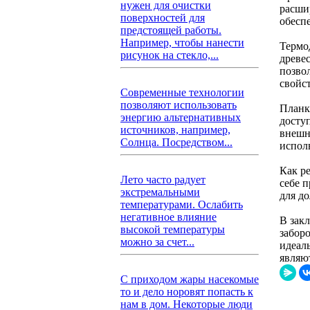
нужен для очистки
расши
поверхностей для
обесп
предстоящей работы.
Например, чтобы нанести
Термо
рисунок на стекло,...
древе
позво
свойст
Современные технологии
позволяют использовать
Планк
энергию альтернативных
досту
источников, например,
внешн
Солнца. Посредством...
исполь
Как ре
Лето часто радует
себе 
экстремальными
для д
температурами. Ослабить
негативное влияние
В зак
высокой температуры
забор
можно за счет...
идеал
являю
С приходом жары насекомые
то и дело норовят попасть к
нам в дом. Некоторые люди