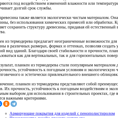
ряются под воздействием изменений влажности или температуры,
ечивает долгий срок службы.
древесина также является экологически чистым материалом. Она
сины, без использования химических примесей или обработки. Кр
ляет сохранить структуру древесины, придавая ей естественный 
ва.
ен из термодерева предлагает неограниченные возможности для 
пны в различных размерах, формах и оттенках, позволяя создат
ий вид зданий. Благодаря своей стабильности и прочности, план
зоваться как для вертикальных, так и для горизонтальных повер
зультат, планкен из термодерева стали популярным материалом д
прочность, устойчивость к погодным условиям и экологическую 
олговечного и эстетически привлекательного внешнего облицовк
лючение, планкен из термодерева представляют собой преимущес
ов. Их прочность, устойчивость к погодным воздействиям и экол
ьным выбором для использования в строительных проектах, где 
тся важными критериями.
Армирующие покрытия для изделий с пенополистиролом