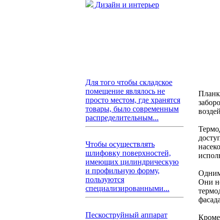
Дизайн и интерьер
Для того чтобы складское
помещение являлось не
Планк
просто местом, где хранятся
забор
товары, было современным
возде
распределительным...
Термо
доступ
Чтобы осуществлять
насек
шлифовку поверхностей,
испол
имеющих цилиндрическую
и профильную форму,
Одним
пользуются
Они н
специализированными...
термод
фасада
Пескоструйный аппарат
Кроме