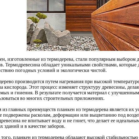
ен, изготовленные из термодерева, стали популярным выбором д
ов. Термодревесина обладает уникальными свойствами, которые 
йствию погодных условий и экологически чистой.
дерево производится путем нагревания при высокой температуре 
а кислорода. Этот процесс изменяет структуру древесины, делая
омых и гниения. В результате получается материал с улучшенны
ьзоваться во многих строительных приложениях.
 из главных преимуществ планкен из термодерева является их у
е подвержены расколам, деформации или выцветанию под возде
ревесина не впитывает воду и не гниет, что делает ее идеальны
х зданий и в качестве заборов.
 того, планкен из термодерева обладают высокой стабильностью