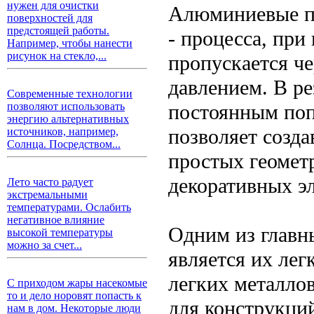
нужен для очистки
Алюминиевые пр
поверхностей для
предстоящей работы.
- процесса, пр
Например, чтобы нанести
рисунок на стекло,...
пропускается че
давлением. В ре
Современные технологии
постоянным поп
позволяют использовать
энергию альтернативных
позволяет созд
источников, например,
Солнца. Посредством...
простых геомет
декоративных э
Лето часто радует
экстремальными
температурами. Ослабить
негативное влияние
Одним из глав
высокой температуры
можно за счет...
является их ле
легких металлов
С приходом жары насекомые
то и дело норовят попасть к
для конструкций
нам в дом. Некоторые люди