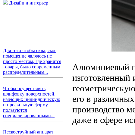
Дизайн и интерьер
Для того чтобы складское
помещение являлось не
просто местом, где хранятся
Алюминиевый пр
товары, было современным
распределительным...
изготовленный 
геометрическую
Чтобы осуществлять
шлифовку поверхностей,
его в различных
имеющих цилиндрическую
и профильную форму,
производство м
пользуются
специализированными...
даже в сфере ис
Пескоструйный аппарат