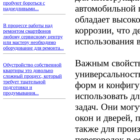
пробуют бороться с
автомобильной 
надоедливыми...
обладает высок
В процессе работы над
коррозии, что д
ремонтом смартфонов
любому сервисному центру
использования 
или мастеру необходимо
оборудование для ремонта...
Важным свойств
Обустройство собственной
квартиры это довольно
универсальност
сложный процесс, который
требует тщательной
форм и конфиг
подготовки и
продумывания...
использовать д
задач. Они могу
окон и дверей, 
также для произ
перегородок в 