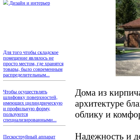
Дизайн и интерьер
Для того чтобы складское
помещение являлось не
просто местом, где хранятся
товары, было современным
распределительным...
Дома из кирпич
Чтобы осуществлять
шлифовку поверхностей,
архитектуре бл
имеющих цилиндрическую
и профильную форму,
облику и комфо
пользуются
специализированными...
Надежность и д
Пескоструйный аппарат