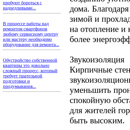
пробуют бороться с
дома. Благодаря
надоедливыми...
зимой и прохлад
В процессе работы над
на отопление и 
ремонтом смартфонов
любому сервисному центру
более энергоэф
или мастеру необходимо
оборудование для ремонта...
Звукоизоляция
Обустройство собственной
квартиры это довольно
Кирпичные сте
сложный процесс, который
требует тщательной
звукоизоляцион
подготовки и
продумывания...
уменьшить прон
спокойную обст
для жителей го
быть высоким.