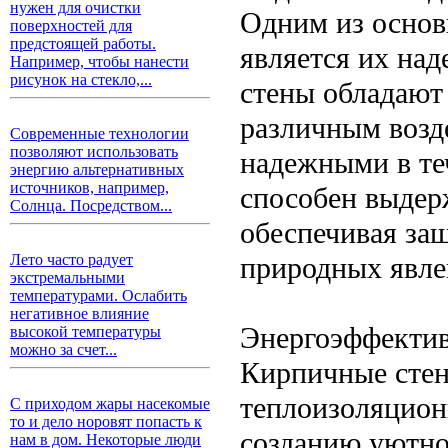
нужен для очистки
Одним из основ
поверхностей для
предстоящей работы.
является их на
Например, чтобы нанести
рисунок на стекло,...
стены обладают
различным возде
Современные технологии
позволяют использовать
надежными в те
энергию альтернативных
источников, например,
способен выдер
Солнца. Посредством...
обеспечивая защ
природных явле
Лето часто радует
экстремальными
температурами. Ослабить
негативное влияние
Энергоэффекти
высокой температуры
можно за счет...
Кирпичные сте
теплоизоляцион
С приходом жары насекомые
то и дело норовят попасть к
созданию уютно
нам в дом. Некоторые люди