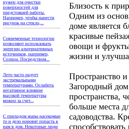
нужен для очистки
Близость к при
поверхностей для
предстоящей работы.
Одним из основ
Например, чтобы нанести
рисунок на стекло,...
доме является б
красивые пейза
Современные технологии
овощи и фрукты 
позволяют использовать
энергию альтернативных
жизни и улучша
источников, например,
Солнца. Посредством...
Пространство и
Лето часто радует
экстремальными
Загородный дом
температурами. Ослабить
негативное влияние
пространства, ч
высокой температуры
можно за счет...
больше места д
садоводства. Кр
С приходом жары насекомые
то и дело норовят попасть к
способствовать
нам в дом. Некоторые люди