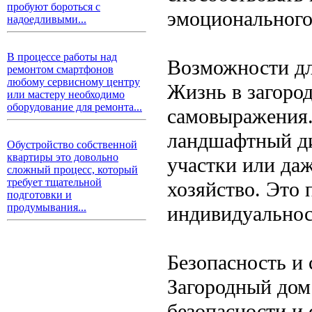
пробуют бороться с
эмоционального
надоедливыми...
В процессе работы над
Возможности д
ремонтом смартфонов
любому сервисному центру
Жизнь в загоро
или мастеру необходимо
оборудование для ремонта...
самовыражения.
ландшафтный ди
Обустройство собственной
квартиры это довольно
участки или даж
сложный процесс, который
требует тщательной
хозяйство. Это 
подготовки и
продумывания...
индивидуальнос
Безопасность и 
Загородный дом
безопасности и 