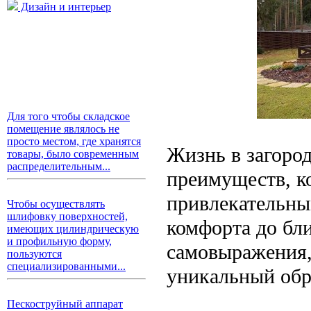
Дизайн и интерьер
Для того чтобы складское
помещение являлось не
просто местом, где хранятся
Жизнь в загоро
товары, было современным
распределительным...
преимуществ, к
привлекательны
Чтобы осуществлять
шлифовку поверхностей,
комфорта до бл
имеющих цилиндрическую
и профильную форму,
самовыражения,
пользуются
специализированными...
уникальный обр
Пескоструйный аппарат