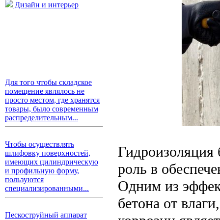
Дизайн и интерьер
Для того чтобы складское
помещение являлось не
просто местом, где хранятся
товары, было современным
распределительным...
Чтобы осуществлять
Гидроизоляция 
шлифовку поверхностей,
имеющих цилиндрическую
роль в обеспече
и профильную форму,
пользуются
Одним из эффек
специализированными...
бетона от влаги
Пескоструйный аппарат