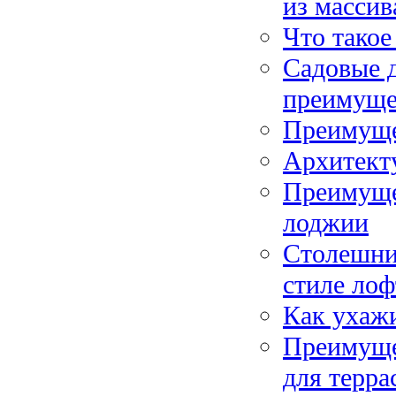
из массив
Что такое
Садовые д
преимуще
Преимуще
Архитекту
Преимуще
лоджии
Столешниц
стиле лоф
Как ухажи
Преимущес
для терра