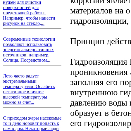
коррозии являе
нужен для очистки
поверхностей для
материалов на 
предстоящей работы.
Например, чтобы нанести
гидроизоляции, 
рисунок на стекло,...
Принцип дейст
Современные технологии
позволяют использовать
энергию альтернативных
источников, например,
Гидроизоляция 
Солнца. Посредством...
проникновения 
Лето часто радует
заполняя его по
экстремальными
температурами. Ослабить
внутреннюю гид
негативное влияние
высокой температуры
давлению воды 
можно за счет...
образует в бет
С приходом жары насекомые
его гидроизоли
то и дело норовят попасть к
нам в дом. Некоторые люди