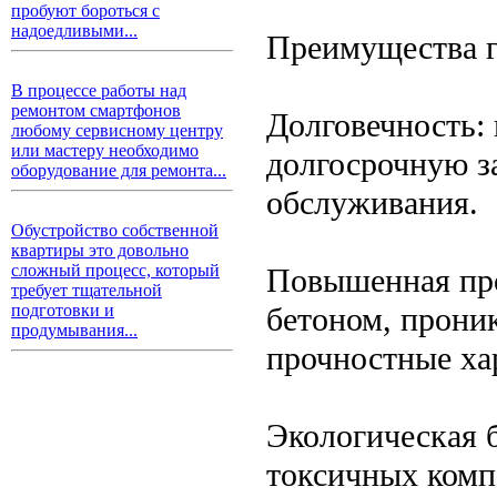
пробуют бороться с
надоедливыми...
Преимущества 
В процессе работы над
ремонтом смартфонов
Долговечность:
любому сервисному центру
или мастеру необходимо
долгосрочную з
оборудование для ремонта...
обслуживания.
Обустройство собственной
квартиры это довольно
сложный процесс, который
Повышенная проч
требует тщательной
бетоном, прони
подготовки и
продумывания...
прочностные ха
Экологическая б
токсичных компо