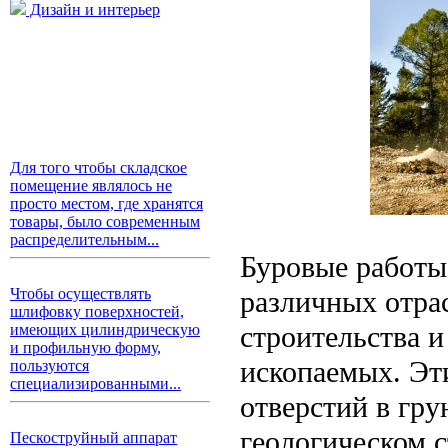
Дизайн и интерьер
Для того чтобы складское
помещение являлось не
просто местом, где хранятся
товары, было современным
распределительным...
Буровые работы
различных отра
Чтобы осуществлять
шлифовку поверхностей,
строительства 
имеющих цилиндрическую
и профильную форму,
ископаемых. Эт
пользуются
специализированными...
отверстий в гр
геологическом 
Пескоструйный аппарат