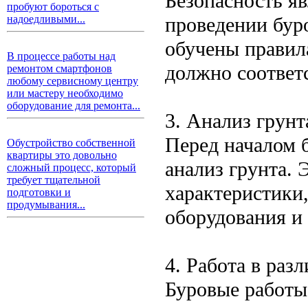
Безопасность яв
пробуют бороться с
проведении бур
надоедливыми...
обучены правил
В процессе работы над
должно соответс
ремонтом смартфонов
любому сервисному центру
или мастеру необходимо
оборудование для ремонта...
3. Анализ грунт
Перед началом 
Обустройство собственной
квартиры это довольно
анализ грунта. 
сложный процесс, который
требует тщательной
характеристики
подготовки и
продумывания...
оборудования и
4. Работа в раз
Буровые работы