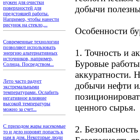
нужен для очистки
добычи полезны
поверхностей для
предстоящей работы.
Например, чтобы нанести
рисунок на стекло,...
Особенности бу
Современные технологии
позволяют использовать
1. Точность и а
энергию альтернативных
источников, например,
Буровые работы
Солнца. Посредством...
аккуратности. 
Лето часто радует
добычи нефти и
экстремальными
температурами. Ослабить
позиционироват
негативное влияние
высокой температуры
ценного сырья.
можно за счет...
С приходом жары насекомые
2. Безопасность
то и дело норовят попасть к
нам в дом. Некоторые люди